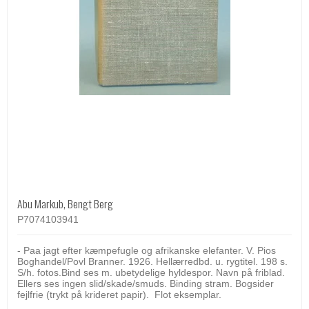
Abu Markub, Bengt Berg
P7074103941
- Paa jagt efter kæmpefugle og afrikanske elefanter. V. Pios
Boghandel/Povl Branner. 1926. Hellærredbd. u. rygtitel. 198 s.
S/h. fotos.Bind ses m. ubetydelige hyldespor. Navn på friblad.
Ellers ses ingen slid/skade/smuds. Binding stram. Bogsider
fejlfrie (trykt på krideret papir). Flot eksemplar.