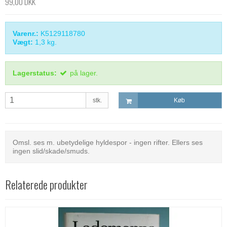
99,00 DKK
Varenr.:
K5129118780
Vægt:
1,3
kg.
Lagerstatus:
på lager.
stk.
Køb
Omsl. ses m. ubetydelige hyldespor - ingen rifter. Ellers ses
ingen slid/skade/smuds.
Relaterede produkter