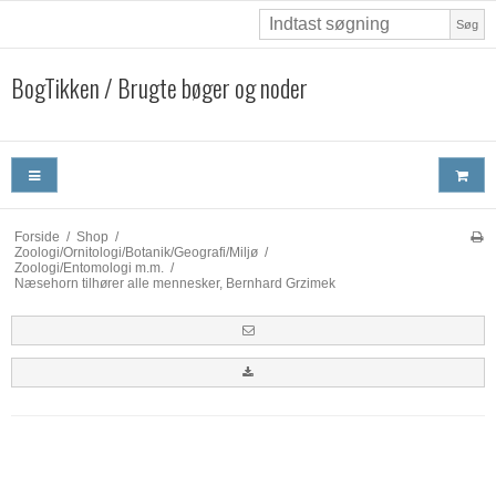
Søg
BogTikken / Brugte bøger og noder
Forside
/
Shop
/
Zoologi/Ornitologi/Botanik/Geografi/Miljø
/
Zoologi/Entomologi m.m.
/
Næsehorn tilhører alle mennesker, Bernhard Grzimek