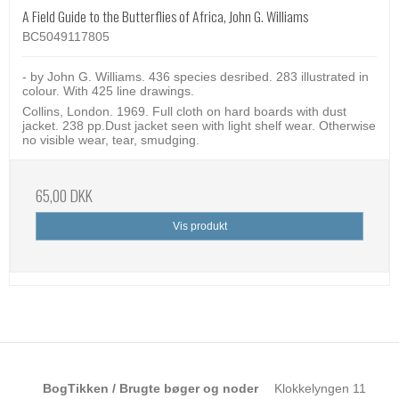
A Field Guide to the Butterflies of Africa, John G. Williams
BC5049117805
- by John G. Williams. 436 species desribed. 283 illustrated in
colour. With 425 line drawings.
Collins, London. 1969. Full cloth on hard boards with dust
jacket. 238 pp.Dust jacket seen with light shelf wear. Otherwise
no visible wear, tear, smudging.
65,00 DKK
Vis produkt
BogTikken / Brugte bøger og noder
Klokkelyngen 11