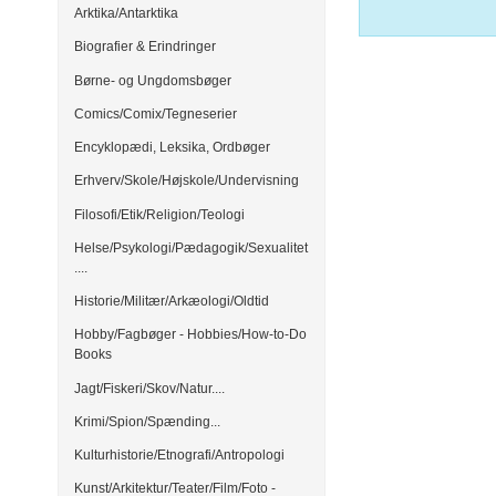
Arktika/Antarktika
Biografier & Erindringer
Børne- og Ungdomsbøger
Comics/Comix/Tegneserier
Encyklopædi, Leksika, Ordbøger
Erhverv/Skole/Højskole/Undervisning
Filosofi/Etik/Religion/Teologi
Helse/Psykologi/Pædagogik/Sexualitet
....
Historie/Militær/Arkæologi/Oldtid
Hobby/Fagbøger - Hobbies/How-to-Do
Books
Jagt/Fiskeri/Skov/Natur....
Krimi/Spion/Spænding...
Kulturhistorie/Etnografi/Antropologi
Kunst/Arkitektur/Teater/Film/Foto -