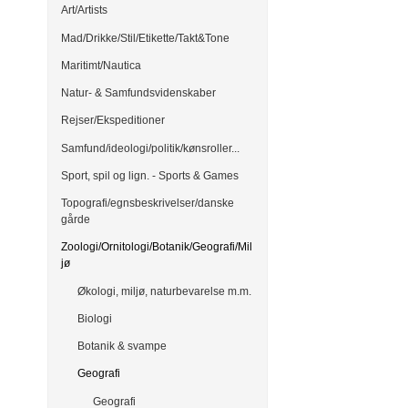
Art/Artists
Mad/Drikke/Stil/Etikette/Takt&Tone
Maritimt/Nautica
Natur- & Samfundsvidenskaber
Rejser/Ekspeditioner
Samfund/ideologi/politik/kønsroller...
Sport, spil og lign. - Sports & Games
Topografi/egnsbeskrivelser/danske
gårde
Zoologi/Ornitologi/Botanik/Geografi/Mil
jø
Økologi, miljø, naturbevarelse m.m.
Biologi
Botanik & svampe
Geografi
Geografi