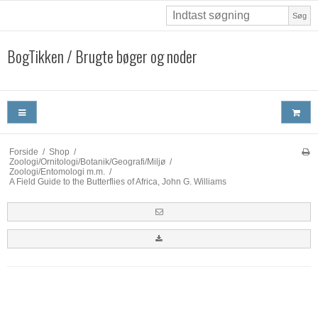
Søg
BogTikken / Brugte bøger og noder
Forside
/
Shop
/
Zoologi/Ornitologi/Botanik/Geografi/Miljø
/
Zoologi/Entomologi m.m.
/
A Field Guide to the Butterflies of Africa, John G. Williams