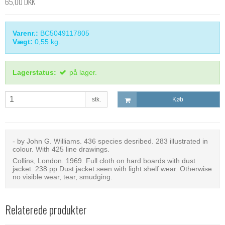
65,00 DKK
Varenr.:
BC5049117805
Vægt:
0,55
kg.
Lagerstatus:
på lager.
stk.
Køb
- by John G. Williams. 436 species desribed. 283 illustrated in
colour. With 425 line drawings.
Collins, London. 1969. Full cloth on hard boards with dust
jacket. 238 pp.Dust jacket seen with light shelf wear. Otherwise
no visible wear, tear, smudging.
Relaterede produkter