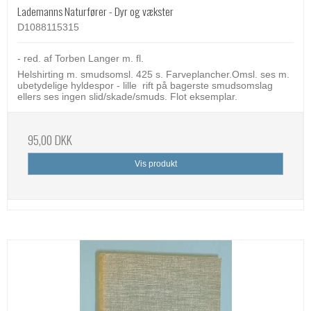
Lademanns Naturfører - Dyr og vækster
D1088115315
- red. af Torben Langer m. fl.
Helshirting m. smudsomsl. 425 s. Farveplancher.Omsl. ses m.
ubetydelige hyldespor - lille rift på bagerste smudsomslag
ellers ses ingen slid/skade/smuds. Flot eksemplar.
95,00 DKK
Vis produkt