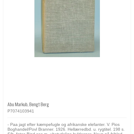
Abu Markub, Bengt Berg
P7074103941
- Paa jagt efter kæmpefugle og afrikanske elefanter. V. Pios
Boghandel/Povl Branner. 1926. Hellærredbd. u. rygtitel. 198 s.
S/h. fotos.Bind ses m. ubetydelige hyldespor. Navn på friblad.