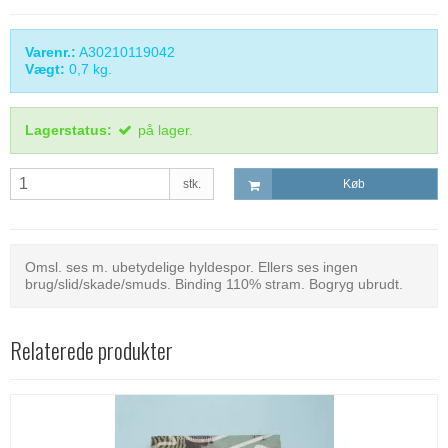
Varenr.:
A30210119042
Vægt:
0,7
kg.
Lagerstatus:
på lager.
stk.
Køb
Omsl. ses m. ubetydelige hyldespor. Ellers ses ingen
brug/slid/skade/smuds. Binding 110% stram. Bogryg ubrudt.
Relaterede produkter