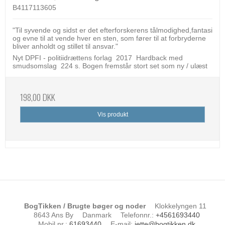
B4117113605
"Til syvende og sidst er det efterforskerens tålmodighed,fantasi
og evne til at vende hver en sten, som fører til at forbryderne
bliver anholdt og stillet til ansvar."
Nyt DPFI - politiidrættens forlag 2017 Hardback med
smudsomslag 224 s. Bogen fremstår stort set som ny / ulæst
198,00 DKK
Vis produkt
BogTikken / Brugte bøger og noder
Klokkelyngen 11
8643 Ans By
Danmark
Telefonnr.
:
+4561693440
Mobil nr.
:
61693440
E-mail
:
jette@bogtikken.dk