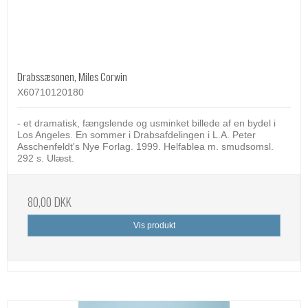
Drabssæsonen, Miles Corwin
X60710120180
- et dramatisk, fængslende og usminket billede af en bydel i
Los Angeles. En sommer i Drabsafdelingen i L.A. Peter
Asschenfeldt's Nye Forlag. 1999. Helfablea m. smudsomsl.
292 s. Ulæst.
80,00 DKK
Vis produkt