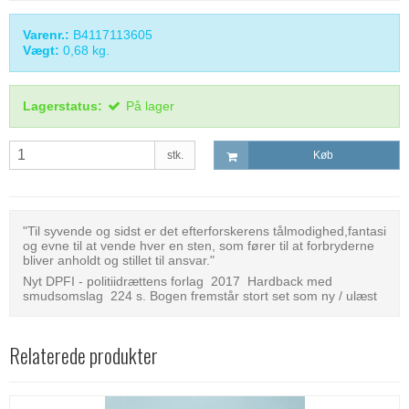
Varenr.:
B4117113605
Vægt:
0,68
kg.
Lagerstatus:
På lager
stk.
Køb
"Til syvende og sidst er det efterforskerens tålmodighed,fantasi
og evne til at vende hver en sten, som fører til at forbryderne
bliver anholdt og stillet til ansvar."
Nyt DPFI - politiidrættens forlag 2017 Hardback med
smudsomslag 224 s. Bogen fremstår stort set som ny / ulæst
Relaterede produkter