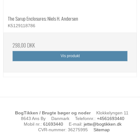
The Sarup Enclosures; Niels H. Andersen
K5129118786
298,00 DKK
Vis produkt
BogTikken / Brugte bøger og noder
Klokkelyngen 11
8643 Ans By
Danmark
Telefonnr.
:
+4561693440
Mobil nr.
:
61693440
E-mail
:
jette@bogtikken.dk
CVR-nummer
:
36275995
Sitemap