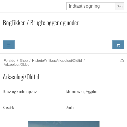
Søg
BogTikken / Brugte bøger og noder
Forside
/
Shop
/
Historie/Militær/Arkæologi/Oldtid
/
Arkæologi/Oldtid
Arkæologi/Oldtid
Dansk og Nordeuropæisk
Mellemøsten, Ægypten
Klassisk
Andre