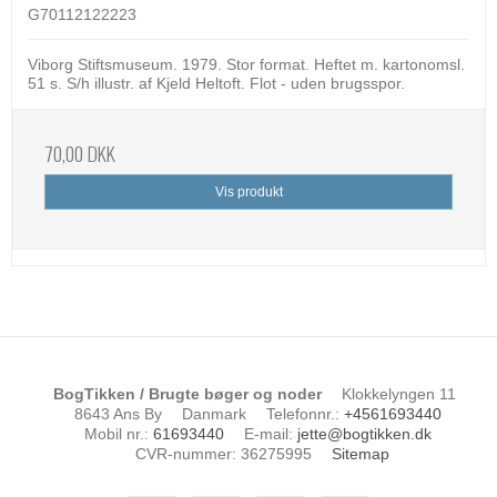
G70112122223
Viborg Stiftsmuseum. 1979. Stor format. Heftet m. kartonomsl.
51 s. S/h illustr. af Kjeld Heltoft. Flot - uden brugsspor.
70,00 DKK
Vis produkt
BogTikken / Brugte bøger og noder
Klokkelyngen 11
8643 Ans By
Danmark
Telefonnr.
:
+4561693440
Mobil nr.
:
61693440
E-mail
:
jette@bogtikken.dk
CVR-nummer
:
36275995
Sitemap