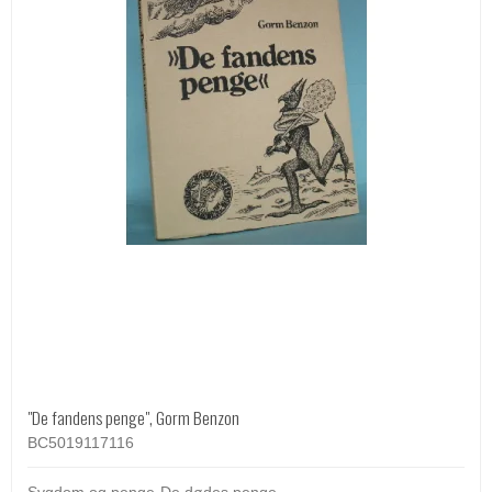
"De fandens penge", Gorm Benzon
BC5019117116
Sygdom og penge-De dødes penge-