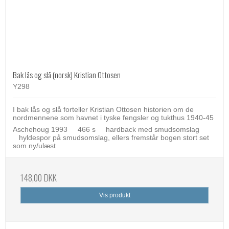
Bak lås og slå (norsk) Kristian Ottosen
Y298
I bak lås og slå forteller Kristian Ottosen historien om de
nordmennene som havnet i tyske fengsler og tukthus 1940-45
Aschehoug 1993 466 s hardback med smudsomslag
hyldespor på smudsomslag, ellers fremstår bogen stort set
som ny/ulæst
148,00 DKK
Vis produkt