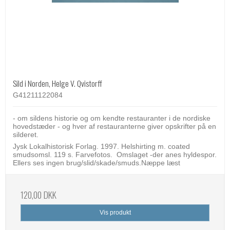
Sild i Norden, Helge V. Qvistorff
G41211122084
- om sildens historie og om kendte restauranter i de nordiske
hovedstæder - og hver af restauranterne giver opskrifter på en
silderet.
Jysk Lokalhistorisk Forlag. 1997. Helshirting m. coated
smudsomsl. 119 s. Farvefotos. Omslaget -der anes hyldespor.
Ellers ses ingen brug/slid/skade/smuds.Næppe læst
120,00 DKK
Vis produkt