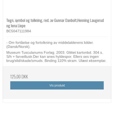
Tegn, symbol og tolkning, red. av Gunnar Danbolt,Henning Laugerud
og lena Liepe
BC5047111984
- Om fortåelse og fortolkning av middelalderens bilder.
(Dansk/Norsk).
Museum Tusculanums Forlag. 2003. Glittet kartonbd. 304 s.
S/h + farveillustr.Der kan anes hyldespor. Ellers ses ingen
brug/slid/skade/smuds. Binding 110% stram. Ulæst eksemplar.
125,00 DKK
Vis produkt