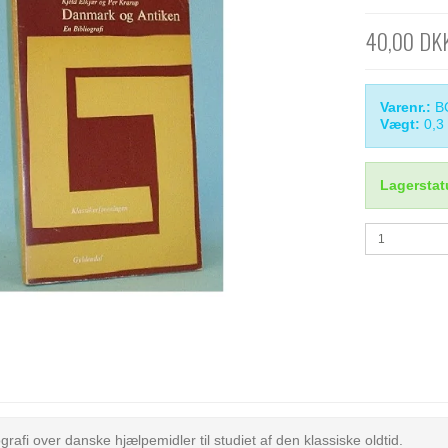
40,00 DK
Varenr.:
B
Vægt:
0,3
Lagerstat
ografi over danske hjælpemidler til studiet af den klassiske oldtid.