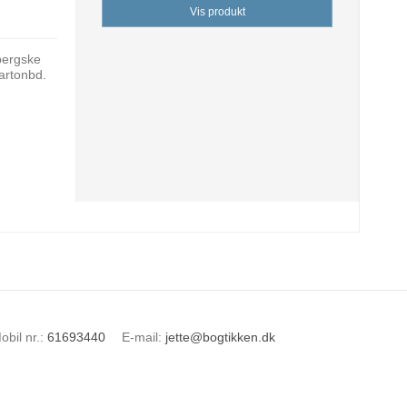
Vis produkt
bergske
kartonbd.
obil nr.
:
61693440
E-mail
:
jette@bogtikken.dk