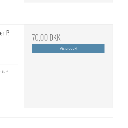
er P.
70,00 DKK
Vis produkt
 s. +