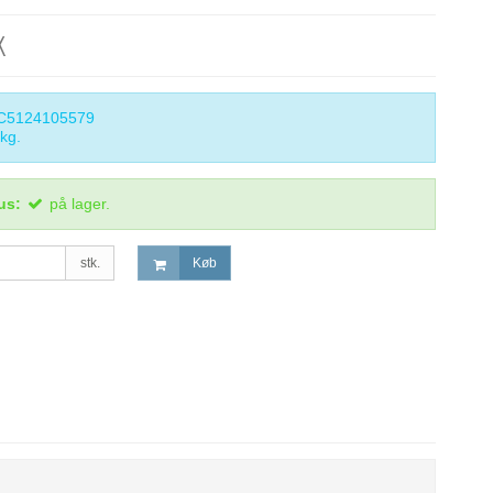
K
C5124105579
kg.
us:
på lager.
stk.
Køb