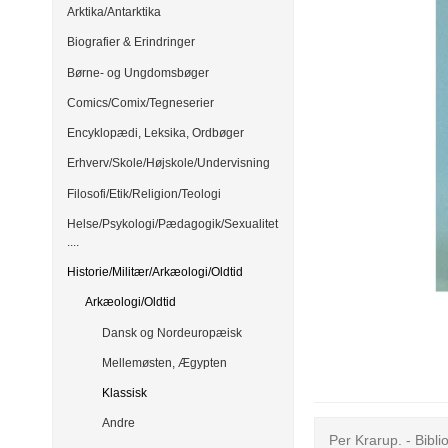
Arktika/Antarktika
Biografier & Erindringer
Børne- og Ungdomsbøger
Comics/Comix/Tegneserier
Encyklopædi, Leksika, Ordbøger
Erhverv/Skole/Højskole/Undervisning
Filosofi/Etik/Religion/Teologi
Helse/Psykologi/Pædagogik/Sexualitet
....
Historie/Militær/Arkæologi/Oldtid
Arkæologi/Oldtid
Dansk og Nordeuropæisk
Mellemøsten, Ægypten
Klassisk
Andre
Per Krarup. - Bibli