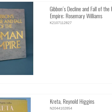
Gibbon´s Decline and Fall of th
Empire; Rosemary Williams
K2107112827
Kreta, Reynold Higgins
N2044102854