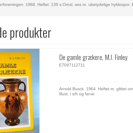
erforeningen. 1968. Heftet. 139 s.Omsl. ses m. ubetydelige hyldespor. 
de produkter
De gamle grækere, M.I. Finley
E7097112711
Arnold Busck. 1964. Heftet m. glittet om
Illust. i s/h og farve.