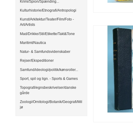
Krimi/Spion/Spænding...
Kulturhistorie/Etnografi/Antropologi
Kunst/Arkitektur/Teater/Film/Foto -
Art/Artists
Mad/Drikke/Stil/Etikette/Takt&Tone
Maritimt/Nautica
Natur- & Samfundsvidenskaber
Rejser/Ekspeditioner
Samfund/ideologi/politik/kønsroller...
Sport, spil og lign. - Sports & Games
Topografi/egnsbeskrivelser/danske
gårde
Zoologi/Ornitologi/Botanik/Geografi/Mil
jø