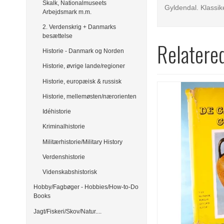
Skalk, Nationalmuseets
Gyldendal. Klassik
Arbejdsmark m.m.
2. Verdenskrig + Danmarks
besættelse
Relatere
Historie - Danmark og Norden
Historie, øvrige lande/regioner
Historie, europæisk & russisk
Historie, mellemøsten/nærorienten
Idéhistorie
Kriminalhistorie
Militærhistorie/Military History
Verdenshistorie
Videnskabshistorisk
Hobby/Fagbøger - Hobbies/How-to-Do
Books
Jagt/Fiskeri/Skov/Natur....