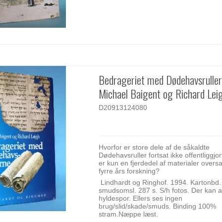
Bedrageriet med Dødehavsruller
Michael Baigent og Richard Lei
D20913124080
Hvorfor er store dele af de såkaldte
Dødehavsruller fortsat ikke offentliggjo
er kun en fjerdedel af materialer oversa
fyrre års forskning?
Lindhardt og Ringhof. 1994. Kartonbd.
smudsomsl. 287 s. S/h fotos. Der kan 
hyldespor. Ellers ses ingen
brug/slid/skade/smuds. Binding 100%
stram.Næppe læst.