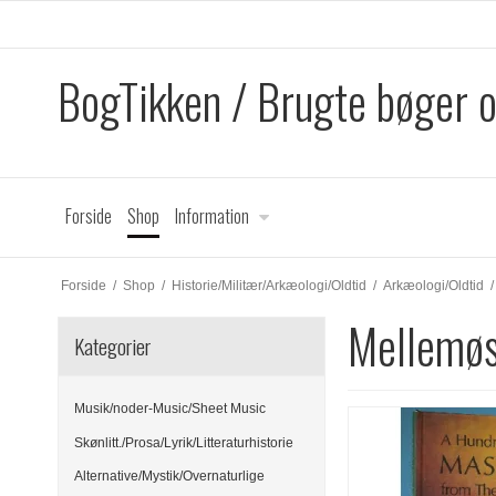
BogTikken / Brugte bøger 
Forside
Shop
Information
Forside
/
Shop
/
Historie/Militær/Arkæologi/Oldtid
/
Arkæologi/Oldtid
/
Mellemøs
Kategorier
Musik/noder-Music/Sheet Music
Skønlitt./Prosa/Lyrik/Litteraturhistorie
Alternative/Mystik/Overnaturlige