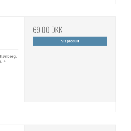
69,00 DKK
Vis produkt
chønberg.
s. +