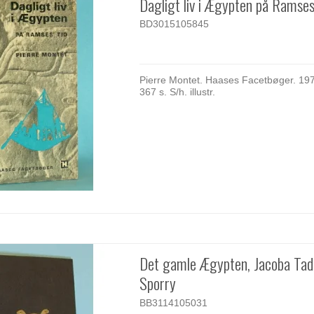
Dagligt liv i Ægypten på Ramses'
BD3015105845
Pierre Montet. Haases Facetbøger. 197
367 s. S/h. illustr.
Det gamle Ægypten, Jacoba Ta
Sporry
BB3114105031