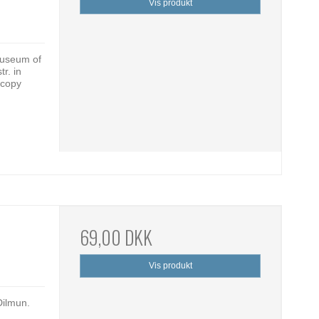
Vis produkt
Museum of
r. in
 copy
69,00 DKK
Vis produkt
Dilmun.