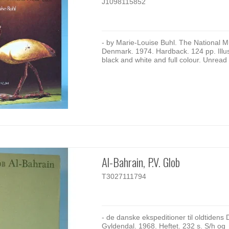
J1098115852
- by Marie-Louise Buhl. The National 
Denmark. 1974. Hardback. 124 pp. Illust
black and white and full colour. Unread
Al-Bahrain, P.V. Glob
T3027111794
- de danske ekspeditioner til oldtidens 
Gyldendal. 1968. Heftet. 232 s. S/h og