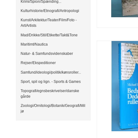
Krimi/Spion/Spænding...
Kulturhistorie/Etnografi/Antropologi
Kunst/Arkitektur/Teater/Film/Foto -
Art/Artists
Mad/Drikke/Stil/Etikette/Takt&Tone
Maritimt/Nautica
Natur- & Samfundsvidenskaber
Rejser/Ekspeditioner
Samfund/ideologi/politik/kønsroller...
Sport, spil og lign. - Sports & Games
Topografi/egnsbeskrivelser/danske
gårde
Zoologi/Ornitologi/Botanik/Geografi/Mil
jø