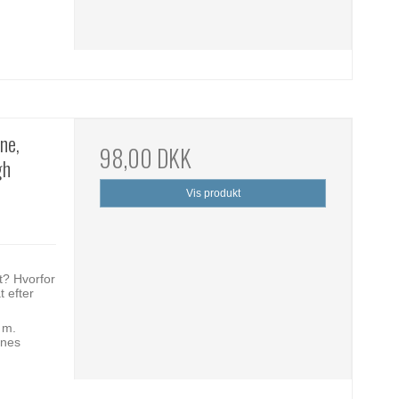
ne,
98,00 DKK
gh
Vis produkt
rt? Hvorfor
t efter
 m.
anes