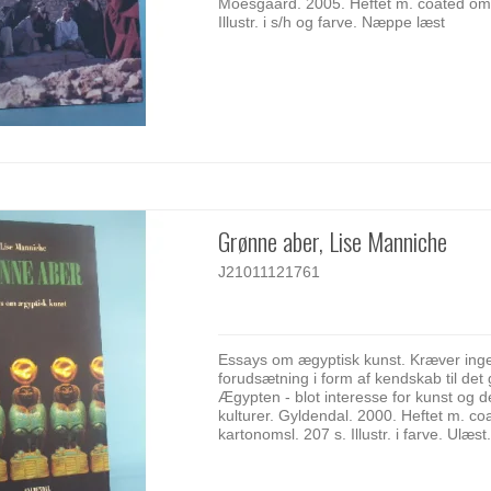
Moesgaard. 2005. Heftet m. coated oms
Illustr. i s/h og farve. Næppe læst
Grønne aber, Lise Manniche
J21011121761
Essays om ægyptisk kunst. Kræver ing
forudsætning i form af kendskab til det
Ægypten - blot interesse for kunst og 
kulturer. Gyldendal. 2000. Heftet m. co
kartonomsl. 207 s. Illustr. i farve. Ulæst