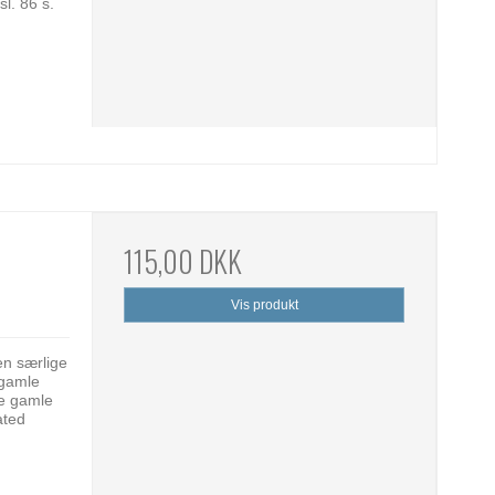
l. 86 s.
115,00 DKK
Vis produkt
en særlige
 gamle
de gamle
ated
.