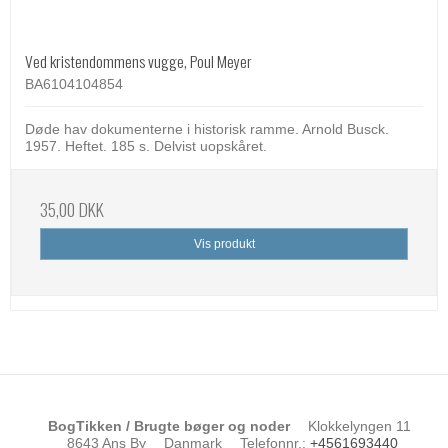
Ved kristendommens vugge, Poul Meyer
BA6104104854
Døde hav dokumenterne i historisk ramme. Arnold Busck.
1957. Heftet. 185 s. Delvist uopskåret.
35,00 DKK
Vis produkt
BogTikken / Brugte bøger og noder
Klokkelyngen 11
8643 Ans By
Danmark
Telefonnr.
:
+4561693440