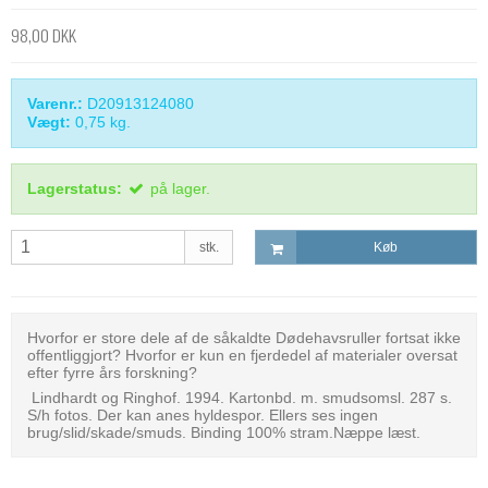
98,00 DKK
Varenr.:
D20913124080
Vægt:
0,75
kg.
Lagerstatus:
på lager.
stk.
Køb
Hvorfor er store dele af de såkaldte Dødehavsruller fortsat ikke
offentliggjort? Hvorfor er kun en fjerdedel af materialer oversat
efter fyrre års forskning?
Lindhardt og Ringhof. 1994. Kartonbd. m. smudsomsl. 287 s.
S/h fotos. Der kan anes hyldespor. Ellers ses ingen
brug/slid/skade/smuds. Binding 100% stram.Næppe læst.