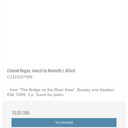
Colonel Bogey, march by Kenneth J. Alford
C3115107996
- from "The Bridge on the River Kwai". Boosey and Hawkes.
Edit. 5399. 3 p. Score for piano.
70,00 DKK
Vis produkt