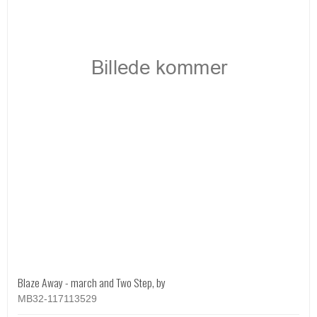
Blaze Away - march and Two Step, by
MB32-117113529