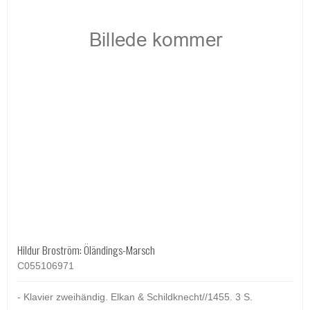
Hildur Broström: Öländings-Marsch
C055106971
- Klavier zweihändig. Elkan & Schildknecht//1455. 3 S.