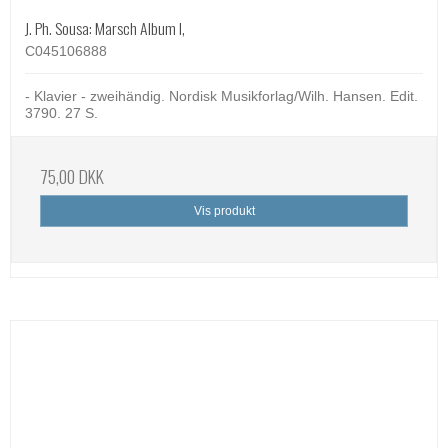
J. Ph. Sousa: Marsch Album I,
C045106888
- Klavier - zweihändig. Nordisk Musikforlag/Wilh. Hansen. Edit.
3790. 27 S.
75,00 DKK
Vis produkt