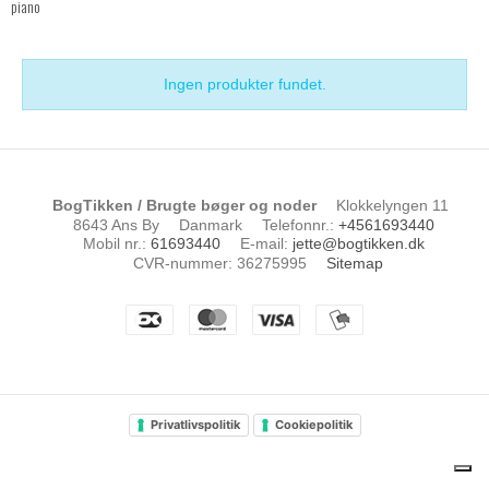
piano
Ingen produkter fundet.
BogTikken / Brugte bøger og noder
Klokkelyngen 11
8643 Ans By
Danmark
Telefonnr.
:
+4561693440
Mobil nr.
:
61693440
E-mail
:
jette@bogtikken.dk
CVR-nummer
:
36275995
Sitemap
Privatlivspolitik
Cookiepolitik