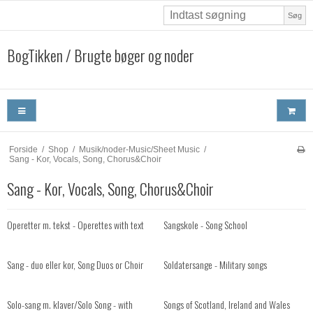
Søg
BogTikken / Brugte bøger og noder
Forside
/
Shop
/
Musik/noder-Music/Sheet Music
/
Sang - Kor, Vocals, Song, Chorus&Choir
Sang - Kor, Vocals, Song, Chorus&Choir
Operetter m. tekst - Operettes with text
Sangskole - Song School
Sang - duo eller kor, Song Duos or Choir
Soldatersange - Military songs
Solo-sang m. klaver/Solo Song - with
Songs of Scotland, Ireland and Wales