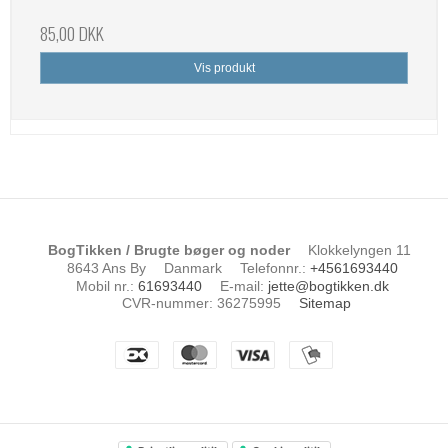
85,00 DKK
Vis produkt
BogTikken / Brugte bøger og noder
Klokkelyngen 11
8643 Ans By
Danmark
Telefonnr.
:
+4561693440
Mobil nr.
:
61693440
E-mail
:
jette@bogtikken.dk
CVR-nummer
:
36275995
Sitemap