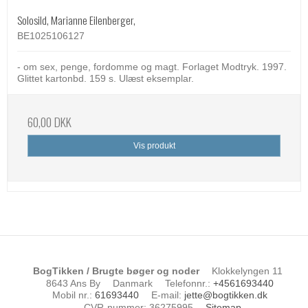
Solosild, Marianne Eilenberger,
BE1025106127
- om sex, penge, fordomme og magt. Forlaget Modtryk. 1997.
Glittet kartonbd. 159 s. Ulæst eksemplar.
60,00 DKK
Vis produkt
BogTikken / Brugte bøger og noder
Klokkelyngen 11
8643 Ans By
Danmark
Telefonnr.
:
+4561693440
Mobil nr.
:
61693440
E-mail
:
jette@bogtikken.dk
CVR-nummer
:
36275995
Sitemap