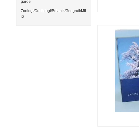
gårde
Zoologi/Ornitologi/Botanik/Geografi/Mil
jø