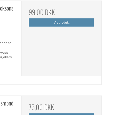
acksons
99,00 DKK
Vis produkt
endetid.
rtonb.
r,ellers
Desmond
75,00 DKK