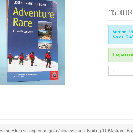
115,00 D
Varenr.:
V
Vægt:
0,4
Lagerstat
spor. Ellers ses ingen brug/slid/skade/smuds. Binding 110% stram. Bo