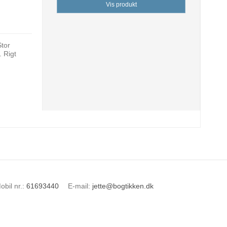
Vis produkt
Stor
 Rigt
obil nr.
:
61693440
E-mail
:
jette@bogtikken.dk