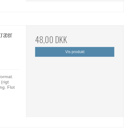
 træer
48,00 DKK
Vis produkt
format.
(rigt
ng. Flot