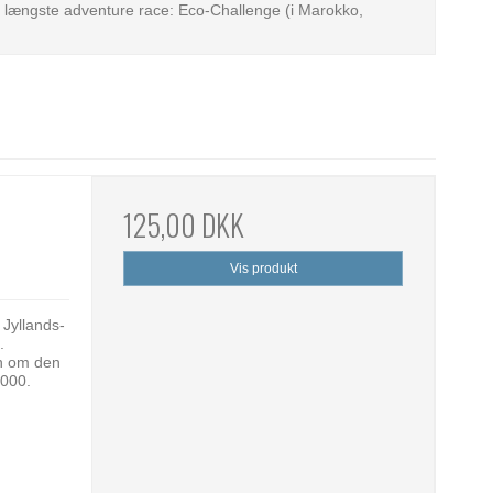
g længste adventure race: Eco-Challenge (i Marokko,
125,00 DKK
Vis produkt
Jyllands-
.
en om den
2000.