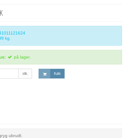
KK
41011121624
99
kg.
us:
på lager.
stk.
Køb
gryg ubrudt.