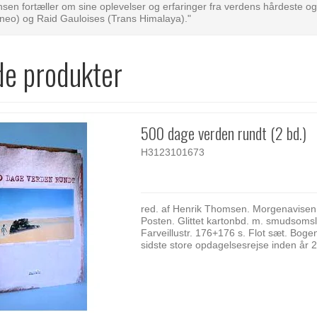
en fortæller om sine oplevelser og erfaringer fra verdens hårdeste o
neo) og Raid Gauloises (Trans Himalaya)."
de produkter
500 dage verden rundt (2 bd.)
H3123101673
red. af Henrik Thomsen. Morgenavisen 
Posten. Glittet kartonbd. m. smudsomsl
Farveillustr. 176+176 s. Flot sæt. Bog
sidste store opdagelsesrejse inden år 