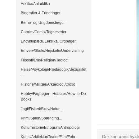
Arktika/Antarktika
Biografier & Erindringer
Børne- og Ungdomsbøger
Comics/Comix/Tegneserier
Encyklopædi, Leksika, Ordbøger
Erhverv/Skole/Højskole/Undervisning
Filosofi/Etik/Religion/Teologi
Helse/Psykologi/Pædagogik/Sexualitet
....
Historie/Militær/Arkæologi/Oldtid
Hobby/Fagbøger - Hobbies/How-to-Do
Books
Jagt/Fiskeri/Skov/Natur....
Krimi/Spion/Spænding...
Kulturhistorie/Etnografi/Antropologi
Der kan anes hylde
Kunst/Arkitektur/Teater/Film/Foto -