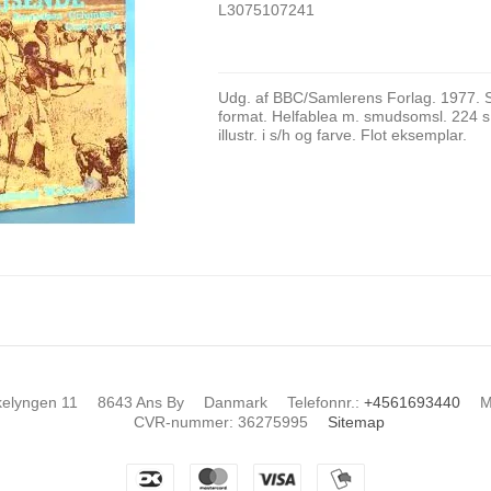
L3075107241
Udg. af BBC/Samlerens Forlag. 1977. 
format. Helfablea m. smudsomsl. 224 s.
illustr. i s/h og farve. Flot eksemplar.
kelyngen 11
8643 Ans By
Danmark
Telefonnr.
:
+4561693440
M
CVR-nummer
:
36275995
Sitemap