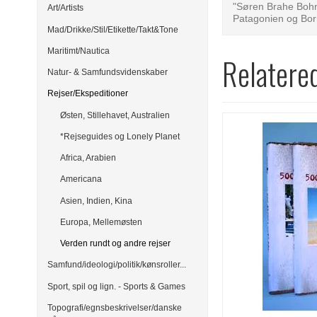
"Søren Brahe Bohns
Art/Artists
Patagonien og Bor
Mad/Drikke/Stil/Etikette/Takt&Tone
Maritimt/Nautica
Relatere
Natur- & Samfundsvidenskaber
Rejser/Ekspeditioner
Østen, Stillehavet, Australien
*Rejseguides og Lonely Planet
Africa, Arabien
Americana
Asien, Indien, Kina
Europa, Mellemøsten
Verden rundt og andre rejser
Samfund/ideologi/politik/kønsroller...
Sport, spil og lign. - Sports & Games
Topografi/egnsbeskrivelser/danske