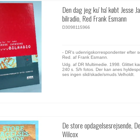
Den dag jeg ku' ha' købt Jesse J
bilradio, Red Frank Esmann
D3098115966
- DR's udenrigskorrespondenter efter s
Red. af Frank Esmann.
Udg. af DR Multimedie. 1998. Glittet ka
240 s. S/h fotos. Der kan anes hyldespo
ses ingen slid/skade/smuds.Velholdt.
De store opdagelsesrejsende, 
Wilcox