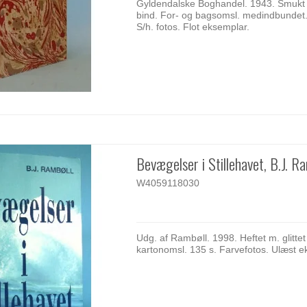
Gyldendalske Boghandel. 1943. Smukt h
bind. For- og bagsomsl. medindbundet.
S/h. fotos. Flot eksemplar.
Bevægelser i Stillehavet, B.J. R
W4059118030
Udg. af Rambøll. 1998. Heftet m. glittet
kartonomsl. 135 s. Farvefotos. Ulæst e