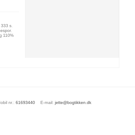
 333 s.
despor.
ing 110%
obil nr.
:
61693440
E-mail
:
jette@bogtikken.dk