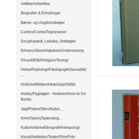
Arktika/Antarktika
Biografier & Erindringer
Børne- og Ungdomsbøger
Comics/Comix/Tegneserier
Encyklopædi, Leksika, Ordbøger
Erhverv/Skole/Højskole/Undervisning
Filosofi/Etik/Religion/Teologi
Helse/Psykologi/Pædagogik/Sexualitet
....
Historie/Militær/Arkæologi/Oldtid
Hobby/Fagbøger - Hobbies/How-to-Do
Books
Jagt/Fiskeri/Skov/Natur....
Krimi/Spion/Spænding...
Kulturhistorie/Etnografi/Antropologi
Kunst/Arkitektur/Teater/Film/Foto -