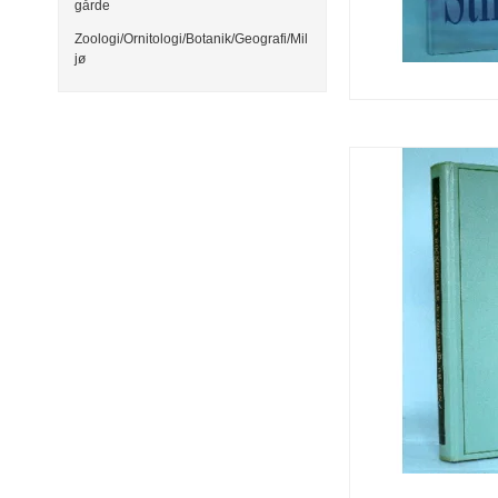
gårde
Zoologi/Ornitologi/Botanik/Geografi/Mil
jø