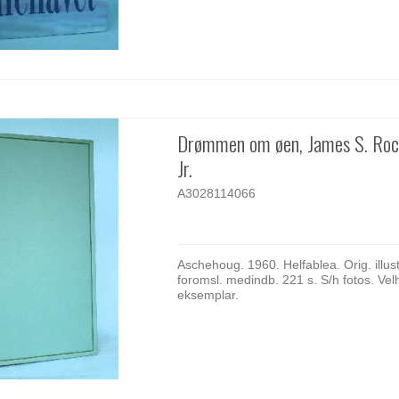
Drømmen om øen, James S. Rock
Jr.
A3028114066
Aschehoug. 1960. Helfablea. Orig. illust
foromsl. medindb. 221 s. S/h fotos. Vel
eksemplar.