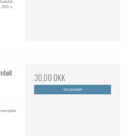
alvldr.
 200 s.
ambøll
30,00 DKK
Vis produkt
ksemplar.