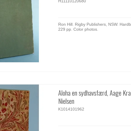
H11110120680
Ron Hill. Rigby Publishers, NSW. Hard
229 pp. Color photos.
Aloha en sydhavsfærd, Aage Kra
Nielsen
K1014101962