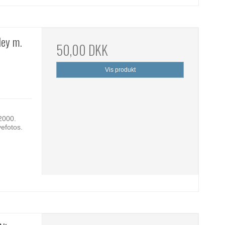
ley m.
50,00 DKK
Vis produkt
2000.
vefotos.