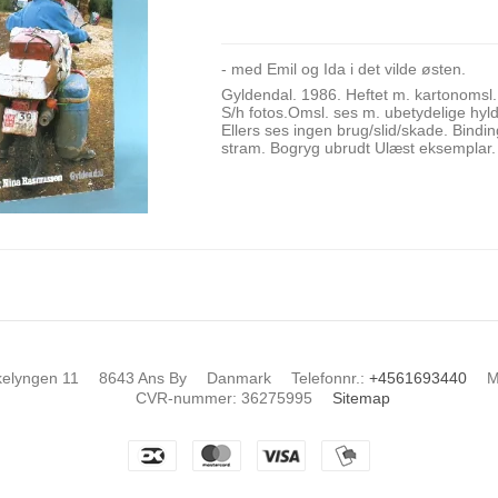
- med Emil og Ida i det vilde østen.
Gyldendal. 1986. Heftet m. kartonomsl.
S/h fotos.Omsl. ses m. ubetydelige hyl
Ellers ses ingen brug/slid/skade. Bind
stram. Bogryg ubrudt Ulæst eksemplar.
kelyngen 11
8643 Ans By
Danmark
Telefonnr.
:
+4561693440
M
CVR-nummer
:
36275995
Sitemap