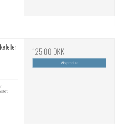
efeller
125,00 DKK
Vis produkt
r.
holdt