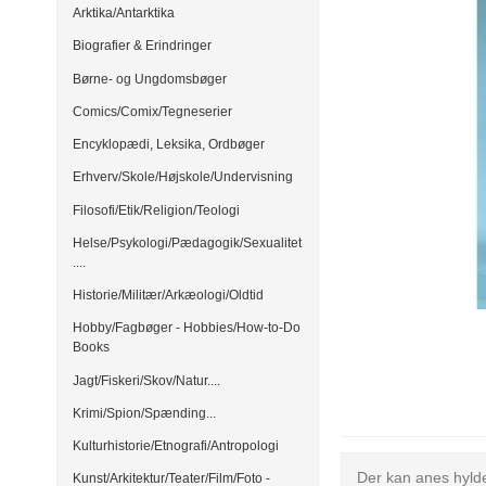
Arktika/Antarktika
Biografier & Erindringer
Børne- og Ungdomsbøger
Comics/Comix/Tegneserier
Encyklopædi, Leksika, Ordbøger
Erhverv/Skole/Højskole/Undervisning
Filosofi/Etik/Religion/Teologi
Helse/Psykologi/Pædagogik/Sexualitet
....
Historie/Militær/Arkæologi/Oldtid
Hobby/Fagbøger - Hobbies/How-to-Do
Books
Jagt/Fiskeri/Skov/Natur....
Krimi/Spion/Spænding...
Kulturhistorie/Etnografi/Antropologi
Der kan anes hylde
Kunst/Arkitektur/Teater/Film/Foto -