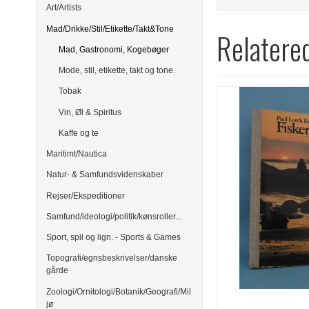
Art/Artists
Mad/Drikke/Stil/Etikette/Takt&Tone
Relatere
Mad, Gastronomi, Kogebøger
Mode, stil, etikette, takt og tone.
Tobak
Vin, Øl & Spiritus
Kaffe og te
Maritimt/Nautica
Natur- & Samfundsvidenskaber
Rejser/Ekspeditioner
Samfund/ideologi/politik/kønsroller...
Sport, spil og lign. - Sports & Games
Topografi/egnsbeskrivelser/danske
gårde
Zoologi/Ornitologi/Botanik/Geografi/Mil
jø