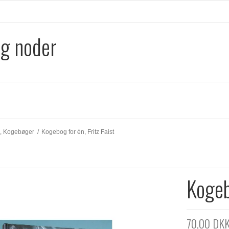
og noder
, Kogebøger
/
Kogebog for én, Fritz Faist
Kogeb
70,00 DK