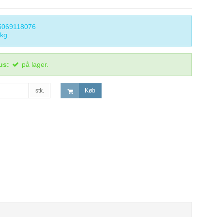
5069118076
kg.
us:
på lager.
stk.
Køb