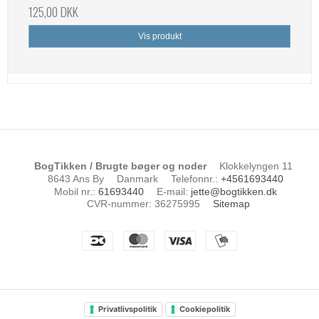
125,00 DKK
Vis produkt
BogTikken / Brugte bøger og noder
Klokkelyngen 11
8643 Ans By
Danmark
Telefonnr.
:
+4561693440
Mobil nr.
:
61693440
E-mail
:
jette@bogtikken.dk
CVR-nummer
:
36275995
Sitemap
Privatlivspolitik
Cookiepolitik