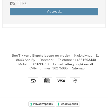
125,00 DKK
Vis produkt
BogTikken / Brugte bøger og noder
Klokkelyngen 11
8643 Ans By
Danmark
Telefonnr.
:
+4561693440
Mobil nr.
:
61693440
E-mail
:
jette@bogtikken.dk
CVR-nummer
:
36275995
Sitemap
Privatlivspolitik
Cookiepolitik