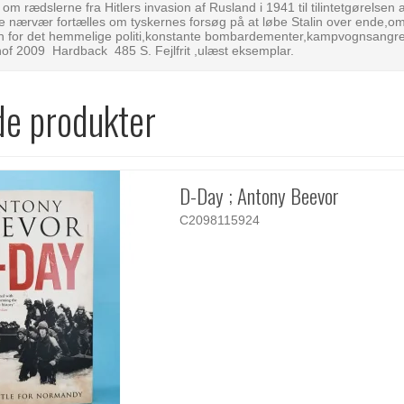
 om rædslerne fra Hitlers invasion af Rusland i 1941 til tilintetgørelse
 nærvær fortælles om tyskernes forsøg på at løbe Stalin over ende,om m
n for det hemmelige politi,konstante bombardementer,kampvognsangr
of 2009 Hardback 485 S. Fejlfrit ,ulæst eksemplar.
de produkter
D-Day ; Antony Beevor
C2098115924