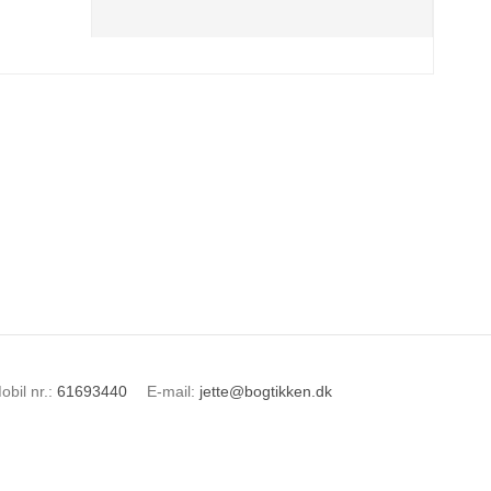
obil nr.
:
61693440
E-mail
:
jette@bogtikken.dk