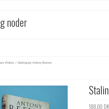
og noder
tary History
/
Stalingrad; Antony Beevor
Stali
188,00 D