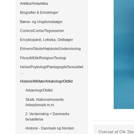
Arktika/Antarktika
Biografier & Erindringer
Børne- og Ungdomsbøger
Comics/Comix/Tegneserier
Encyklopædi, Leksika, Ordbøger
Erhverv/Skole/Højskole/Undervisning
Filosofi/Etik/Religion/Teologi
Helse/Psykologi/Pædagogik/Sexualitet
....
Historie/Militær/Arkæologi/Oldtid
Arkæologi/Oldtid
Skalk, Nationalmuseets
Arbejdsmark m.m.
2. Verdenskrig + Danmarks
besættelse
Historie - Danmark og Norden
Oversat af Ole St