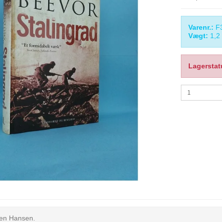
Varenr.:
F
Vægt:
1,2
Lagerstat
een Hansen.