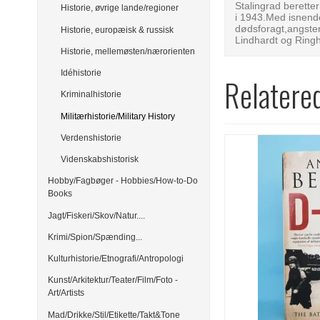
Stalingrad beretter
Historie, øvrige lande/regioner
i 1943.Med isnende
dødsforagt,angste
Historie, europæisk & russisk
Lindhardt og Ringh
Historie, mellemøsten/nærorienten
Idéhistorie
Relatere
Kriminalhistorie
Militærhistorie/Military History
Verdenshistorie
Videnskabshistorisk
Hobby/Fagbøger - Hobbies/How-to-Do
Books
Jagt/Fiskeri/Skov/Natur....
Krimi/Spion/Spænding...
Kulturhistorie/Etnografi/Antropologi
Kunst/Arkitektur/Teater/Film/Foto -
Art/Artists
Mad/Drikke/Stil/Etikette/Takt&Tone