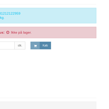
31212122959
kg.
us:
Ikke på lager.
stk.
Køb