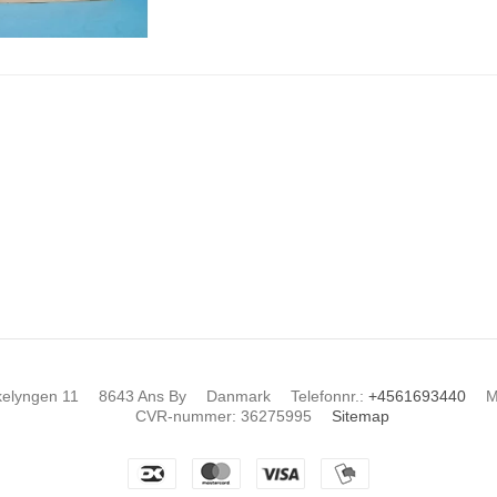
kelyngen 11
8643 Ans By
Danmark
Telefonnr.
:
+4561693440
M
CVR-nummer
:
36275995
Sitemap