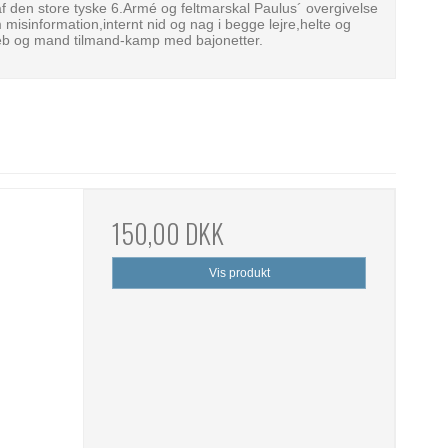
n af den store tyske 6.Armé og feltmarskal Paulus´ overgivelse
isinformation,internt nid og nag i begge lejre,helte og
eb og mand tilmand-kamp med bajonetter.
150,00 DKK
Vis produkt