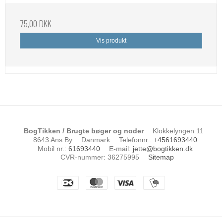
75,00 DKK
Vis produkt
BogTikken / Brugte bøger og noder
Klokkelyngen 11
8643 Ans By
Danmark
Telefonnr.
:
+4561693440
Mobil nr.
:
61693440
E-mail
:
jette@bogtikken.dk
CVR-nummer
:
36275995
Sitemap