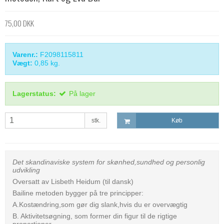
75,00 DKK
Varenr.:
F2098115811
Vægt:
0,85
kg.
Lagerstatus:
På lager
stk.
Køb
Det skandinaviske system for skønhed,sundhed og personlig
udvikling
Oversatt av Lisbeth Heidum (til dansk)
Bailine metoden bygger på tre principper:
A.Kostændring,som gør dig slank,hvis du er overvægtig
B. Aktivitetsøgning, som former din figur til de rigtige