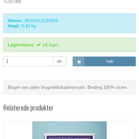
75,00 DKK
Varenr.:
BH20412122609
Vægt:
0,43
kg.
Lagerstatus:
på lager.
stk.
Køb
Bogen ses uden brug/slid/skade/smuds. Binding 100% stram.
Relaterede produkter