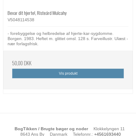
Bevar dit hjerte!, Risteárd Mulcahy
V5048114538
- forebyggelse og helbredelse af hjerte-kar-sygdomme.
Borgen. 1983. Heftet m. glittet omsl. 128 s. Farveillustr. Ulæst -
nær forlagsfrisk.
50,00 DKK
Vis produkt
BogTikken / Brugte bøger og noder
Klokkelyngen 11
8643 Ans By
Danmark
Telefonnr.
:
+4561693440