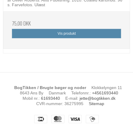
af Oliver Roberts. Axis Publishing. 2010. Coated kartonbd. 96
s. Farvefotos. Ulæst
75,00 DKK
Vis produkt
BogTikken / Brugte bøger og noder
Klokkelyngen 11
8643 Ans By
Danmark
Telefonnr.
:
+4561693440
Mobil nr.
:
61693440
E-mail
:
jette@bogtikken.dk
CVR-nummer
:
36275995
Sitemap