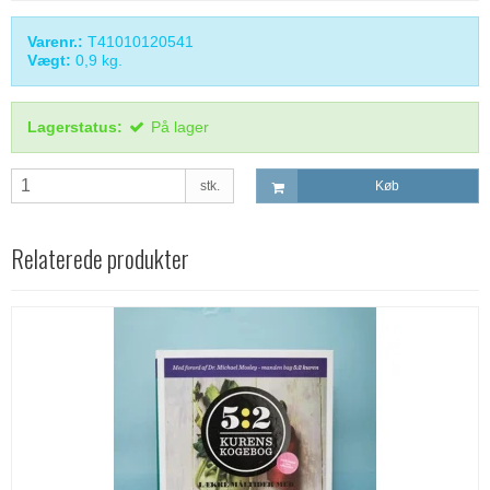
Varenr.:
T41010120541
Vægt:
0,9
kg.
Lagerstatus:
På lager
stk.
Køb
Relaterede produkter