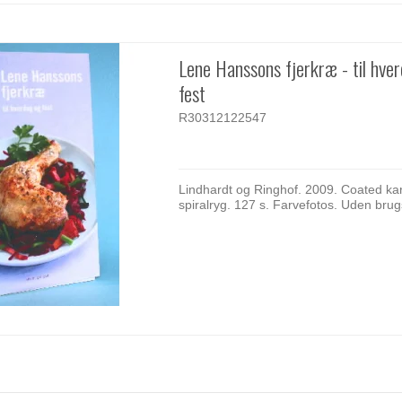
Lene Hanssons fjerkræ - til hve
fest
R30312122547
Lindhardt og Ringhof. 2009. Coated ka
spiralryg. 127 s. Farvefotos. Uden brug