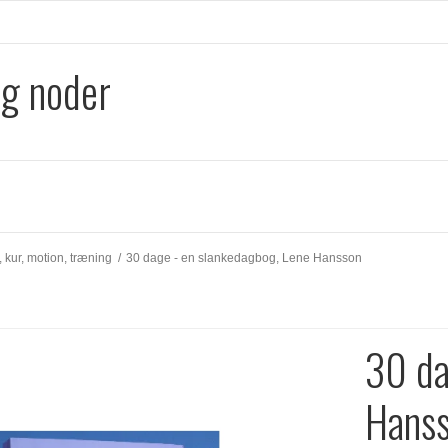
og noder
, kur, motion, træning
/
30 dage - en slankedagbog, Lene Hansson
30 da
Hans