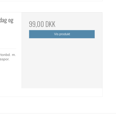
rdag og
99,00 DKK
Vis produkt
rtonbd. m.
sspor.