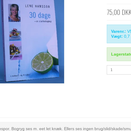
75,00 DK
Varenr.:
V
Vægt:
0,7
Lagerstat
spor. Bogryg ses m. eet let knæk. Ellers ses ingen brug/slid/skade/sm