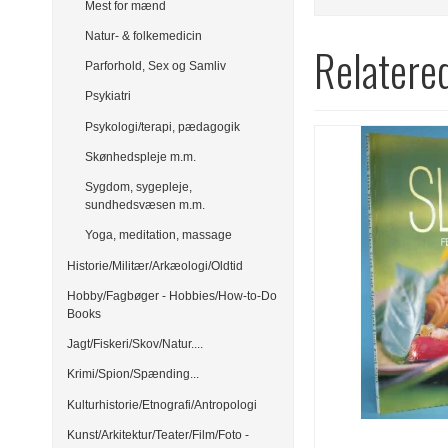
Mest for mænd
Natur- & folkemedicin
Relatere
Parforhold, Sex og Samliv
Psykiatri
Psykologi/terapi, pædagogik
Skønhedspleje m.m.
Sygdom, sygepleje,
sundhedsvæsen m.m.
Yoga, meditation, massage
Historie/Militær/Arkæologi/Oldtid
Hobby/Fagbøger - Hobbies/How-to-Do
Books
Jagt/Fiskeri/Skov/Natur....
Krimi/Spion/Spænding...
Kulturhistorie/Etnografi/Antropologi
Kunst/Arkitektur/Teater/Film/Foto -