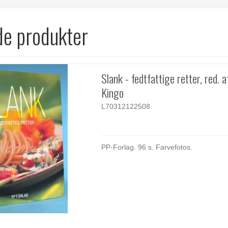
de produkter
Slank - fedtfattige retter, red. af
Kingo
L70312122508
PP-Forlag. 96 s. Farvefotos.