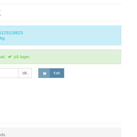
K
5129118823
kg.
us:
på lager.
stk.
Køb
uds.