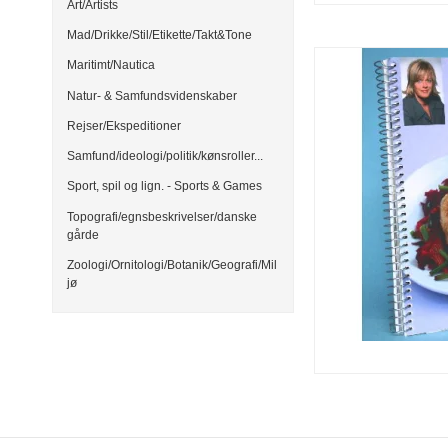
Art/Artists
Mad/Drikke/Stil/Etikette/Takt&Tone
Maritimt/Nautica
Natur- & Samfundsvidenskaber
Rejser/Ekspeditioner
Samfund/ideologi/politik/kønsroller...
Sport, spil og lign. - Sports & Games
Topografi/egnsbeskrivelser/danske
gårde
Zoologi/Ornitologi/Botanik/Geografi/Mil
jø