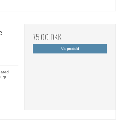
e
75,00 DKK
Vis produkt
oated
ugt.