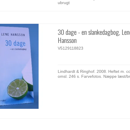
ubrugt
30 dage - en slankedagbog, Len
Hansson
V5129118823
Lindhardt & Ringhof. 2008. Heftet m. c
omsl. 246 s. Farvefotos. Næppe læst/br