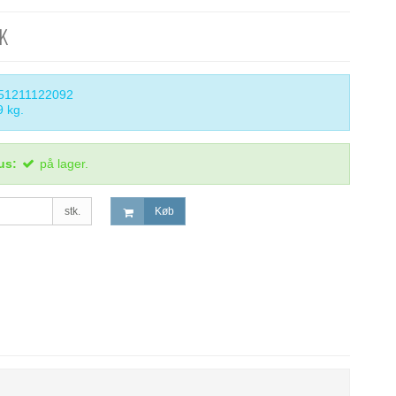
KK
51211122092
9
kg.
us:
på lager.
stk.
Køb