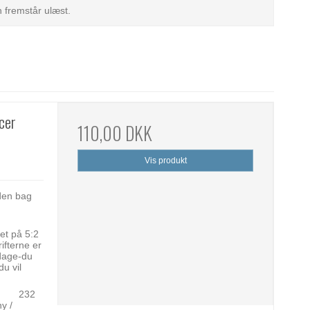
 fremstår ulæst.
cer
110,00 DKK
Vis produkt
den bag
et på 5:2
rifterne er
edage-du
du vil
plag 232
y /