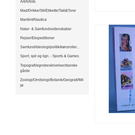
Art/Artists
Mad/Drikke/Stil/Etikette/Takt&Tone
Maritimt/Nautica
Natur- & Samfundsvidenskaber
Rejser/Ekspeditioner
Samfund/ideologi/politik/kønsroller...
Sport, spil og lign. - Sports & Games
Topografi/egnsbeskrivelser/danske
gårde
Zoologi/Ornitologi/Botanik/Geografi/Mil
jø