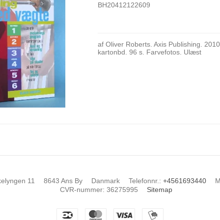
BH20412122609
af Oliver Roberts. Axis Publishing. 201
kartonbd. 96 s. Farvefotos. Ulæst
kelyngen 11
8643 Ans By
Danmark
Telefonnr.
:
+4561693440
M
CVR-nummer
:
36275995
Sitemap