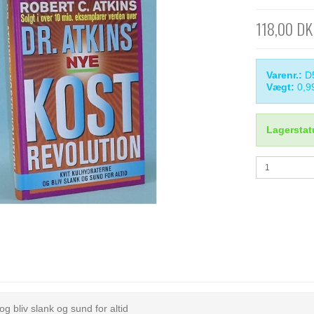
118,00 D
Varenr.:
D
Vægt:
0,9
Lagerstat
og bliv slank og sund for altid