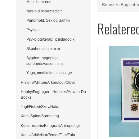
Mest for mænd
Bonniers Bogklubb
Natur- & folkemedicin
Parforhold, Sex og Samliv
Relatere
Psykiatri
Psykologi/terapi, pædagogik
Skønhedspleje m.m.
Sygdom, sygepleje,
sundhedsvæsen m.m.
Yoga, meditation, massage
Historie/Militær/Arkæologi/Oldtid
Hobby/Fagbøger - Hobbies/How-to-Do
Books
Jagt/Fiskeri/Skov/Natur....
Krimi/Spion/Spænding...
Kulturhistorie/Etnografi/Antropologi
Kunst/Arkitektur/Teater/Film/Foto -