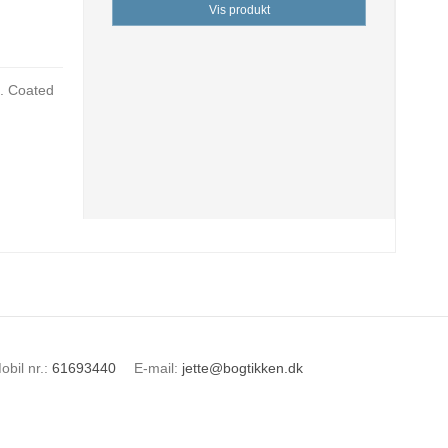
Vis produkt
0. Coated
obil nr.
:
61693440
E-mail
:
jette@bogtikken.dk