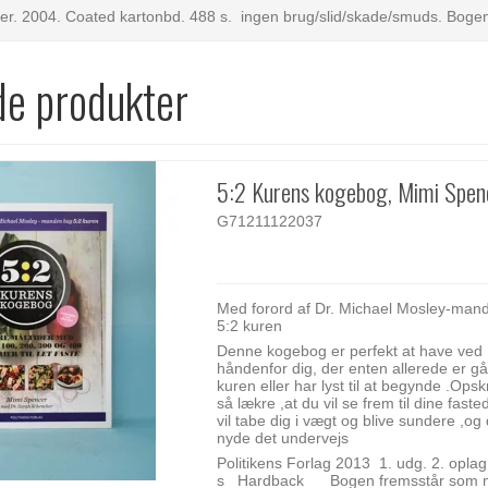
er. 2004. Coated kartonbd. 488 s. ingen brug/slid/skade/smuds. Bogen
de produkter
5:2 Kurens kogebog, Mimi Spen
G71211122037
Med forord af Dr. Michael Mosley-man
5:2 kuren
Denne kogebog er perfekt at have ved
håndenfor dig, der enten allerede er gå
kuren eller har lyst til at begynde .Opsk
så lækre ,at du vil se frem til dine fast
vil tabe dig i vægt og blive sundere ,og 
nyde det undervejs
Politikens Forlag 2013 1. udg. 2. o
s Hardback Bogen fremsstår som n