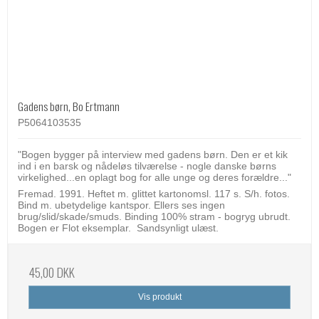
Gadens børn, Bo Ertmann
P5064103535
"Bogen bygger på interview med gadens børn. Den er et kik
ind i en barsk og nådeløs tilværelse - nogle danske børns
virkelighed...en oplagt bog for alle unge og deres forældre..."
Fremad. 1991. Heftet m. glittet kartonomsl. 117 s. S/h. fotos.
Bind m. ubetydelige kantspor. Ellers ses ingen
brug/slid/skade/smuds. Binding 100% stram - bogryg ubrudt.
Bogen er Flot eksemplar. Sandsynligt ulæst.
45,00 DKK
Vis produkt