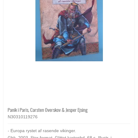
Panik i Paris, Carsten Overskov & Jesper Ejsing
N30310119276
- Europa rystet af rasende vikinger.
Gbk. 2003. Stor format. Glittet kartonbd. 68 s. Illustr. i