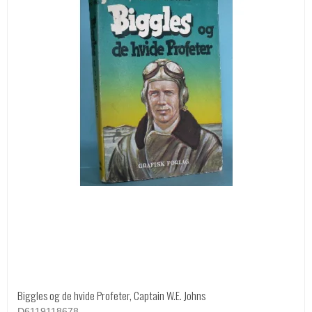
Biggles og de hvide Profeter, Captain W.E. Johns
D6119118678