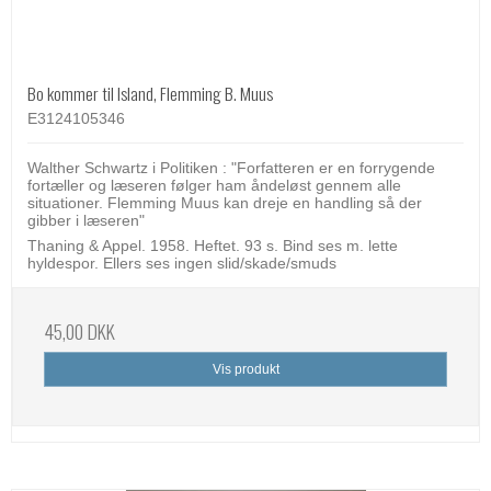
Bo kommer til Island, Flemming B. Muus
E3124105346
Walther Schwartz i Politiken : "Forfatteren er en forrygende
fortæller og læseren følger ham åndeløst gennem alle
situationer. Flemming Muus kan dreje en handling så der
gibber i læseren"
Thaning & Appel. 1958. Heftet. 93 s. Bind ses m. lette
hyldespor. Ellers ses ingen slid/skade/smuds
45,00 DKK
Vis produkt