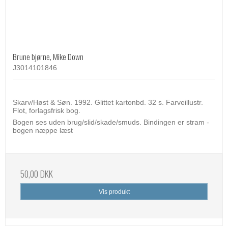
Brune bjørne, Mike Down
J3014101846
Skarv/Høst & Søn. 1992. Glittet kartonbd. 32 s. Farveillustr.
Flot, forlagsfrisk bog.
Bogen ses uden brug/slid/skade/smuds. Bindingen er stram -
bogen næppe læst
50,00 DKK
Vis produkt