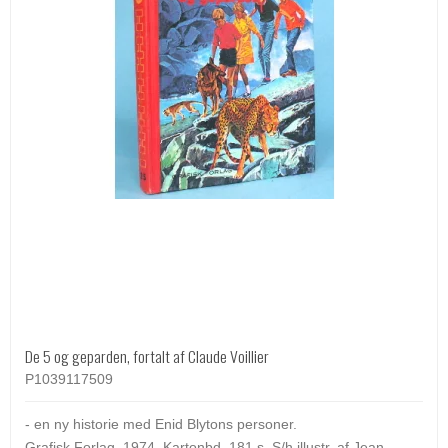
De 5 og geparden, fortalt af Claude Voillier
P1039117509
- en ny historie med Enid Blytons personer.
Grafisk Forlag. 1974. Kartonbd. 181 s. S/h illustr. af Jean