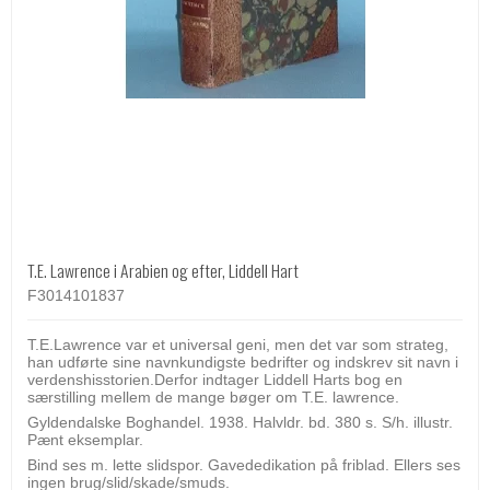
T.E. Lawrence i Arabien og efter, Liddell Hart
F3014101837
T.E.Lawrence var et universal geni, men det var som strateg,
han udførte sine navnkundigste bedrifter og indskrev sit navn i
verdenshisstorien.Derfor indtager Liddell Harts bog en
særstilling mellem de mange bøger om T.E. lawrence.
Gyldendalske Boghandel. 1938. Halvldr. bd. 380 s. S/h. illustr.
Pænt eksemplar.
Bind ses m. lette slidspor. Gavededikation på friblad. Ellers ses
ingen brug/slid/skade/smuds.