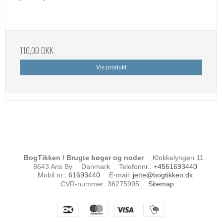
110,00 DKK
Vis produkt
BogTikken / Brugte bøger og noder
Klokkelyngen 11
8643 Ans By
Danmark
Telefonnr.
:
+4561693440
Mobil nr.
:
61693440
E-mail
:
jette@bogtikken.dk
CVR-nummer
:
36275995
Sitemap