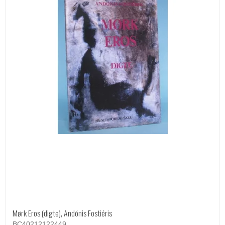
Mørk Eros (digte), Andónis Fostiéris
BC40212122449