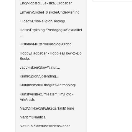
Encyklopædi, Leksika, Ordbøger
Erhverv/Skole/Højskole/Undervisning
Filosofi/Etik/Religion/Teologi
Helse/Psykologi/Pædagogik/Sexualitet
....
Historie/Militær/Arkæologi/Oldtid
Hobby/Fagbøger - Hobbies/How-to-Do
Books
Jagt/Fiskeri/Skov/Natur....
Krimi/Spion/Spænding...
Kulturhistorie/Etnografi/Antropologi
Kunst/Arkitektur/Teater/Film/Foto -
Art/Artists
Mad/Drikke/Stil/Etikette/Takt&Tone
Maritimt/Nautica
Natur- & Samfundsvidenskaber