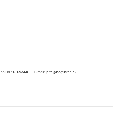
obil nr.
:
61693440
E-mail
:
jette@bogtikken.dk