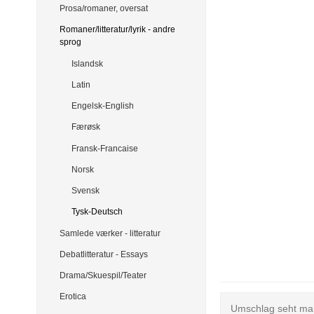
Prosa/romaner, oversat
Romaner/litteratur/lyrik - andre
sprog
Islandsk
Latin
Engelsk-English
Færøsk
Fransk-Francaise
Norsk
Svensk
Tysk-Deutsch
Samlede værker - litteratur
Debatlitteratur - Essays
Drama/Skuespil/Teater
Erotica
Umschlag seht man