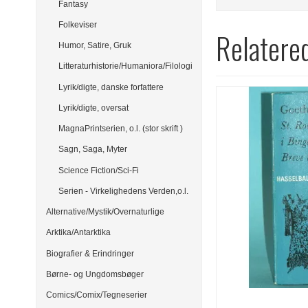
Fantasy
Folkeviser
Relatere
Humor, Satire, Gruk
Litteraturhistorie/Humaniora/Filologi
Lyrik/digte, danske forfattere
Lyrik/digte, oversat
MagnaPrintserien, o.l. (stor skrift )
Sagn, Saga, Myter
Science Fiction/Sci-Fi
Serien - Virkelighedens Verden,o.l.
Alternative/Mystik/Overnaturlige
Arktika/Antarktika
Biografier & Erindringer
Børne- og Ungdomsbøger
Comics/Comix/Tegneserier