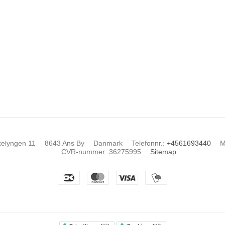
kelyngen 11
8643 Ans By
Danmark
Telefonnr.
:
+4561693440
M
CVR-nummer
:
36275995
Sitemap