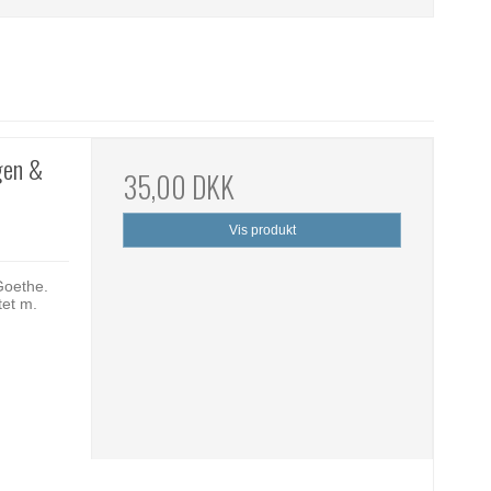
gen &
35,00 DKK
Vis produkt
Goethe.
tet m.