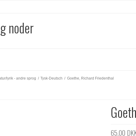
og noder
tur/lyrik - andre sprog
/
Tysk-Deutsch
/
Goethe, Richard Friedenthal
Goeth
65,00 DK