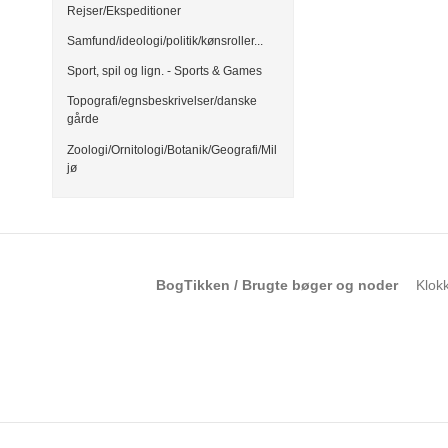
Rejser/Ekspeditioner
Samfund/ideologi/politik/kønsroller...
Sport, spil og lign. - Sports & Games
Topografi/egnsbeskrivelser/danske
gårde
Zoologi/Ornitologi/Botanik/Geografi/Mil
jø
BogTikken / Brugte bøger og noder
Klok