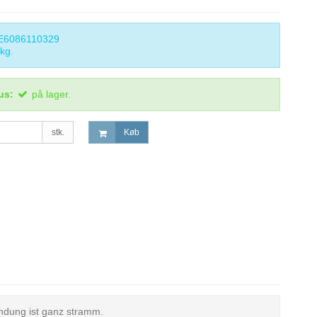
E6086110329
kg.
us:
på lager.
stk.
Køb
ndung ist ganz stramm.