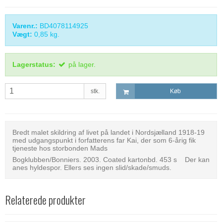
Varenr.:
BD4078114925
Vægt:
0,85
kg.
Lagerstatus:
på lager.
stk.
Køb
Bredt malet skildring af livet på landet i Nordsjælland 1918-19
med udgangspunkt i forfatterens far Kai, der som 6-årig fik
tjeneste hos storbonden Mads
Bogklubben/Bonniers. 2003. Coated kartonbd. 453 s Der kan
anes hyldespor. Ellers ses ingen slid/skade/smuds.
Relaterede produkter