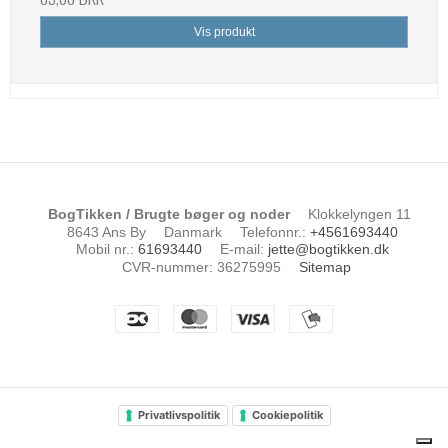
Vis produkt
BogTikken / Brugte bøger og noder
Klokkelyngen 11
8643 Ans By
Danmark
Telefonnr.
:
+4561693440
Mobil nr.
:
61693440
E-mail
:
jette@bogtikken.dk
CVR-nummer
:
36275995
Sitemap
Privatlivspolitik
Cookiepolitik