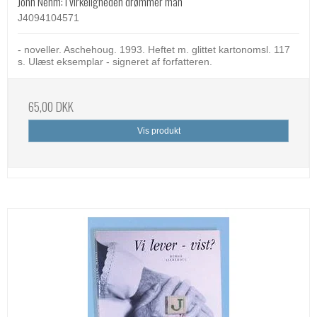
John Nehm: I virkeligheden drømmer man
J4094104571
- noveller. Aschehoug. 1993. Heftet m. glittet kartonomsl. 117
s. Ulæst eksemplar - signeret af forfatteren.
65,00 DKK
Vis produkt