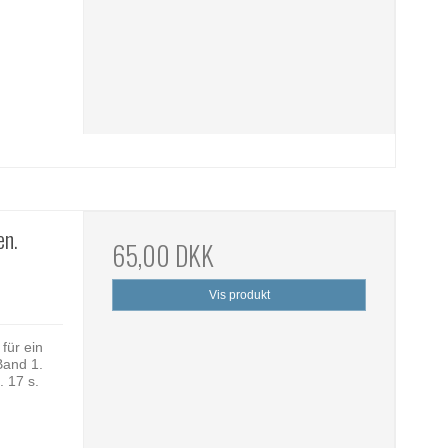
en.
65,00 DKK
Vis produkt
für ein
Band 1.
. 17 s.