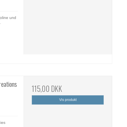
ioline und
.
reations
115,00 DKK
Vis produkt
dies