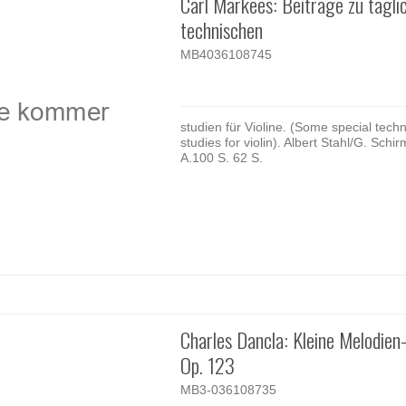
Carl Markees: Beiträge zu tägli
technischen
MB4036108745
studien für Violine. (Some special techn
studies for violin). Albert Stahl/G. Schir
A.100 S. 62 S.
Charles Dancla: Kleine Melodien
Op. 123
MB3-036108735