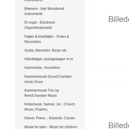
Blæsere - træ/ Woodwind
instruments
El-orgel - Electronic
Organ/Keyboards
Fløjter & blokfløjter - Flutes &
Recorders
Guitar, Mandolin, Banjo etc.
Håndbøger, opslagsbøger m.m.
Harmonika - Accordion
Kammermusik Duos/Chamber
music Duos
Kammermusik Trio og
flere/Chamber Music
Kirkemusik, Salmer, Jul - Church
Music, Psalms,
Klaver, Piano, - Klassisk, Classic
Musik for børn - Music for children