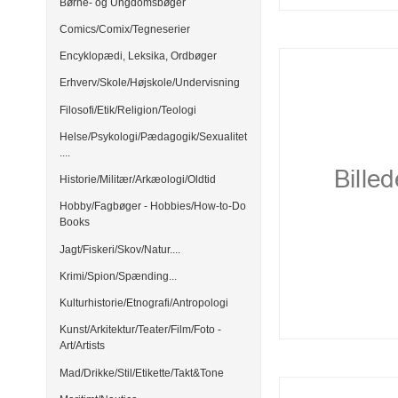
Børne- og Ungdomsbøger
Comics/Comix/Tegneserier
Encyklopædi, Leksika, Ordbøger
Erhverv/Skole/Højskole/Undervisning
Filosofi/Etik/Religion/Teologi
Helse/Psykologi/Pædagogik/Sexualitet
....
Historie/Militær/Arkæologi/Oldtid
Hobby/Fagbøger - Hobbies/How-to-Do
Books
Jagt/Fiskeri/Skov/Natur....
Krimi/Spion/Spænding...
Kulturhistorie/Etnografi/Antropologi
Kunst/Arkitektur/Teater/Film/Foto -
Art/Artists
Mad/Drikke/Stil/Etikette/Takt&Tone