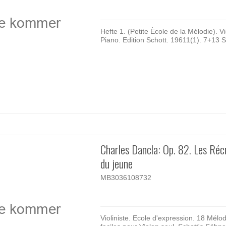
Hefte 1. (Petite Ècole de la Mélodie). V
Piano. Edition Schott. 19611(1). 7+13 S
Charles Dancla: Op. 82. Les Réc
du jeune
MB3036108732
Violiniste. Ecole d'expression. 18 Mélo