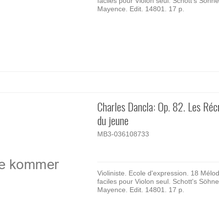
faciles pour Violon seul. Schott's Söhne
Mayence. Edit. 14801. 17 p.
Charles Dancla: Op. 82. Les Réc
du jeune
MB3-036108733
Violiniste. Ecole d'expression. 18 Mélo
faciles pour Violon seul. Schott's Söhne
Mayence. Edit. 14801. 17 p.