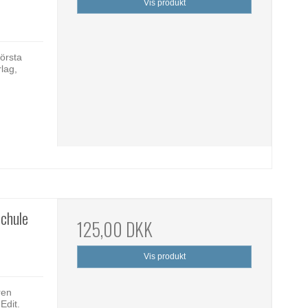
Vis produkt
första
lag,
Schule
125,00 DKK
Vis produkt
ren
Edit.