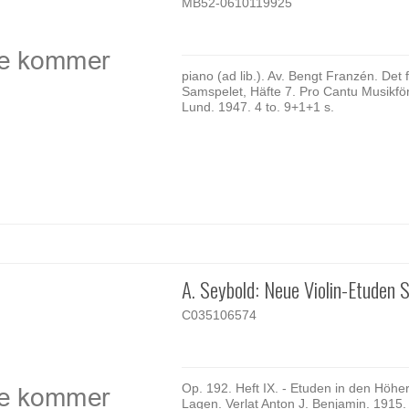
MB52-0610119925
piano (ad lib.). Av. Bengt Franzén. Det 
Samspelet, Häfte 7. Pro Cantu Musikför
Lund. 1947. 4 to. 9+1+1 s.
A. Seybold: Neue Violin-Etuden 
C035106574
Op. 192. Heft IX. - Etuden in den Höhe
Lagen. Verlat Anton J. Benjamin. 1915. 