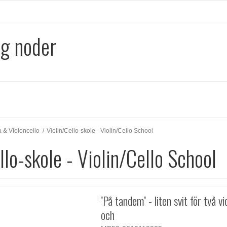
og noder
a & Violoncello
/
Violin/Cello-skole - Violin/Cello School
llo-skole - Violin/Cello School
''På tandem'' - liten svit för två vi
och