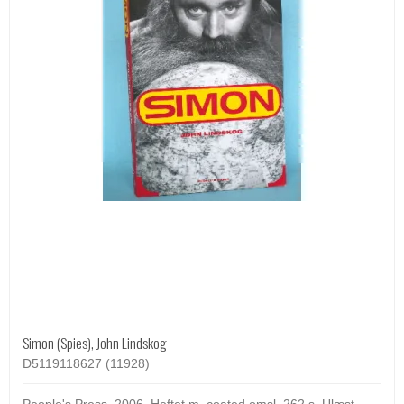
Simon (Spies), John Lindskog
D5119118627 (11928)
People's Press. 2006. Heftet m. coated omsl. 262 s. Ulæst