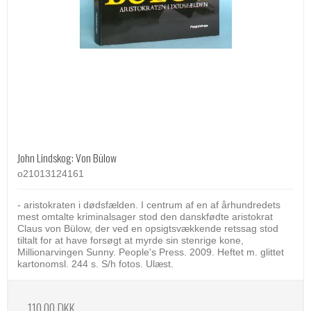
John Lindskog: Von Bülow
o21013124161
- aristokraten i dødsfælden. I centrum af en af århundredets
mest omtalte kriminalsager stod den danskfødte aristokrat
Claus von Bülow, der ved en opsigtsvækkende retssag stod
tiltalt for at have forsøgt at myrde sin stenrige kone,
Millionarvingen Sunny. People's Press. 2009. Heftet m. glittet
kartonomsl. 244 s. S/h fotos. Ulæst.
110,00 DKK