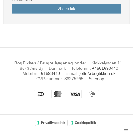
Vis produkt
BogTikken / Brugte bøger og noder
Klokkelyngen 11
8643 Ans By
Danmark
Telefonnr.
:
+4561693440
Mobil nr.
:
61693440
E-mail
:
jette@bogtikken.dk
CVR-nummer
:
36275995
Sitemap
Privatlivspolitik
Cookiepolitik