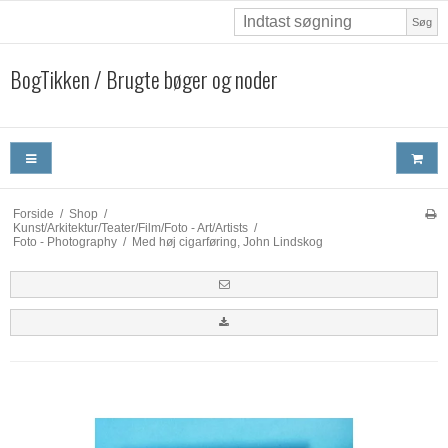
Søg
BogTikken / Brugte bøger og noder
Forside
/
Shop
/
Kunst/Arkitektur/Teater/Film/Foto - Art/Artists
/
Foto - Photography
/
Med høj cigarføring, John Lindskog