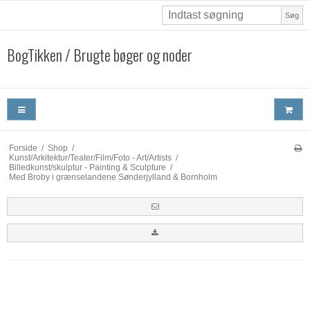
Søg
BogTikken / Brugte bøger og noder
Forside
/
Shop
/
Kunst/Arkitektur/Teater/Film/Foto - Art/Artists
/
Billedkunst/skulptur - Painting & Sculpture
/
Med Broby i grænselandene Sønderjylland & Bornholm