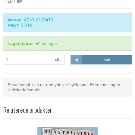
115,00 DKK
Varenr.:
A71010120473
Vægt:
0,8
kg.
Lagerstatus:
på lager.
stk.
Køb
Smudsomsl. ses m. ubetydelige hyldespor. Ellers ses ingen
slid/skade/smuds.
Relaterede produkter