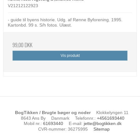
V21212122923
- guide til byens historie. Udg. af Rønne Byforening. 1995.
Kartonbd. 99 s. S/h fotos. Ulæst.
99,00 DKK
Vis produkt
BogTikken / Brugte bøger og noder
Klokkelyngen 11
8643 Ans By
Danmark
Telefonnr.
:
+4561693440
Mobil nr.
:
61693440
E-mail
:
jette@bogtikken.dk
CVR-nummer
:
36275995
Sitemap