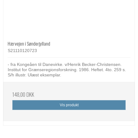
Hærvejen i Sønderjylland
S21110120723
- fra Kongeåen til Danevirke. v/Henrik Becker-Christensen.
Institut for Grænseregionsforskning. 1986. Heftet. 4to. 259 s.
S/h illustr. Ulæst eksemplar.
148,00 DKK
Vis produkt