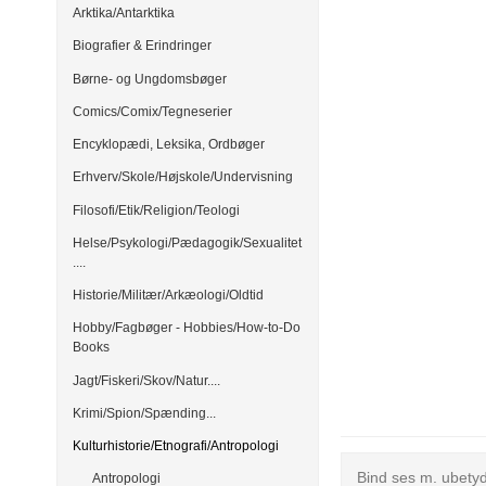
Arktika/Antarktika
Biografier & Erindringer
Børne- og Ungdomsbøger
Comics/Comix/Tegneserier
Encyklopædi, Leksika, Ordbøger
Erhverv/Skole/Højskole/Undervisning
Filosofi/Etik/Religion/Teologi
Helse/Psykologi/Pædagogik/Sexualitet
....
Historie/Militær/Arkæologi/Oldtid
Hobby/Fagbøger - Hobbies/How-to-Do
Books
Jagt/Fiskeri/Skov/Natur....
Krimi/Spion/Spænding...
Kulturhistorie/Etnografi/Antropologi
Bind ses m. ubetyd
Antropologi