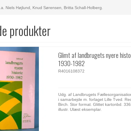
l.a. Niels Højlund, Knud Sørensen, Britta Schall-Holberg.
de produkter
Glimt af landbrugets nyere histo
1930-1982
R4016108372
Udg. af Landbrugets Fællesorganisatio
i samarbejde m. forlaget Lille Tved. Red
Birch. Stor format. Glittet kartonbd. 336
illustr. Ulæst eksemplar.