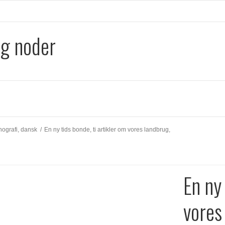
og noder
tnografi, dansk
/
En ny tids bonde, ti artikler om vores landbrug,
En ny 
vores