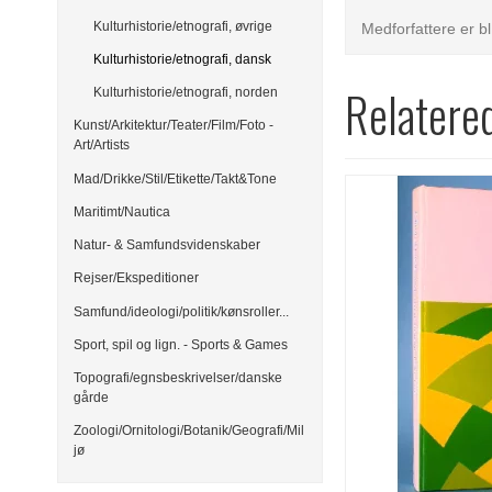
Kulturhistorie/etnografi, øvrige
Medforfattere er b
Kulturhistorie/etnografi, dansk
Relatere
Kulturhistorie/etnografi, norden
Kunst/Arkitektur/Teater/Film/Foto -
Art/Artists
Mad/Drikke/Stil/Etikette/Takt&Tone
Maritimt/Nautica
Natur- & Samfundsvidenskaber
Rejser/Ekspeditioner
Samfund/ideologi/politik/kønsroller...
Sport, spil og lign. - Sports & Games
Topografi/egnsbeskrivelser/danske
gårde
Zoologi/Ornitologi/Botanik/Geografi/Mil
jø