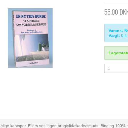
55,00 DK
Varenr.:
B
Vægt:
0,4
Lagerstat
elige kantspor. Ellers ses ingen brug/slid/skade/smuds. Binding 100% 