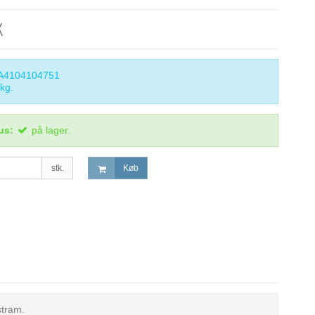
K
A4104104751
kg.
us:
på lager.
stk.
Køb
stram.