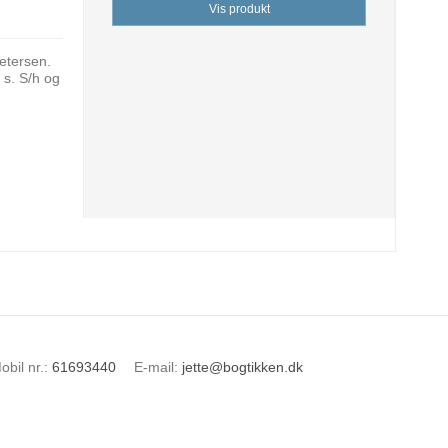
Vis produkt
Petersen.
 s. S/h og
obil nr.
:
61693440
E-mail
:
jette@bogtikken.dk