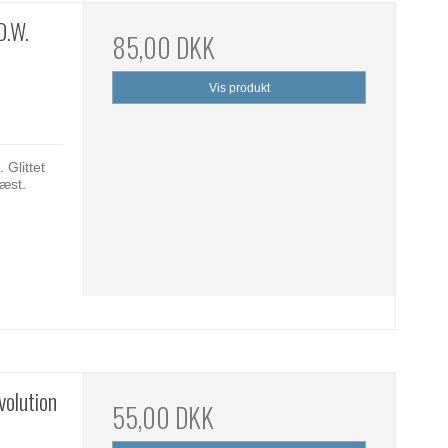
D.W.
85,00 DKK
Vis produkt
 Glittet
læst.
volution
55,00 DKK