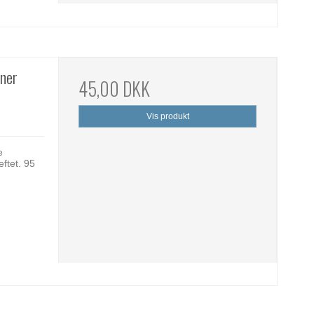
oner
45,00 DKK
Vis produkt
e
ftet. 95