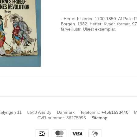
- Her er historien 1700-1850. Af Palle 
Borgen. 1982. Heftet. Kvadr. format. 97
farveillustr. Ulæst eksemplar.
kelyngen 11
8643 Ans By
Danmark
Telefonnr.
:
+4561693440
M
CVR-nummer
:
36275995
Sitemap