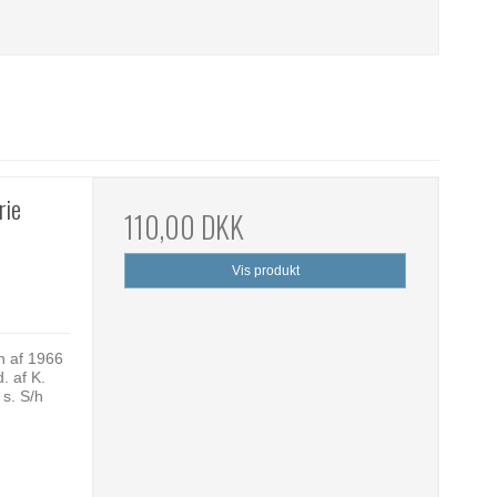
rie
110,00 DKK
Vis produkt
n af 1966
. af K.
 s. S/h