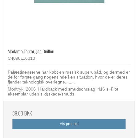
Madame Terror, Jan Guillou
C4098116010
Palæstinenserne har købt en russisk superubåd, og dermed er
de for første gang nogensinde i en situation, hvor de er deres
fjender teknologisk overlegne........
Modtryk 2006 Hardback med smudsomslag 416 s. Flot
eksemplar uden slid(skade/smuds
88,00 DKK
Vis produkt