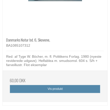
Danmarks Natur bd. 6, Skovene,
BA1085107312
Red. af Tyge W. Böcher, m. fl. Politikens Forlag. 1980 (nyeste
reviderede udgave). Helfablea m. smudsomsl. 604 s. S/h +
farveillustr. Flot eksemplar
60,00 DKK
Vis produkt