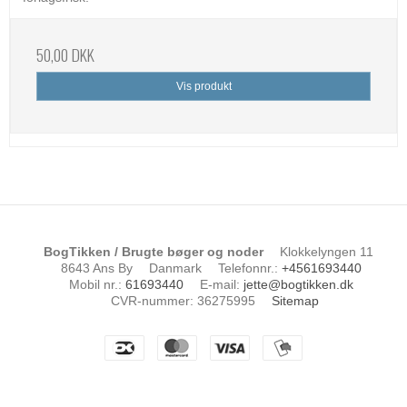
50,00 DKK
Vis produkt
BogTikken / Brugte bøger og noder
Klokkelyngen 11
8643 Ans By
Danmark
Telefonnr.
:
+4561693440
Mobil nr.
:
61693440
E-mail
:
jette@bogtikken.dk
CVR-nummer
:
36275995
Sitemap