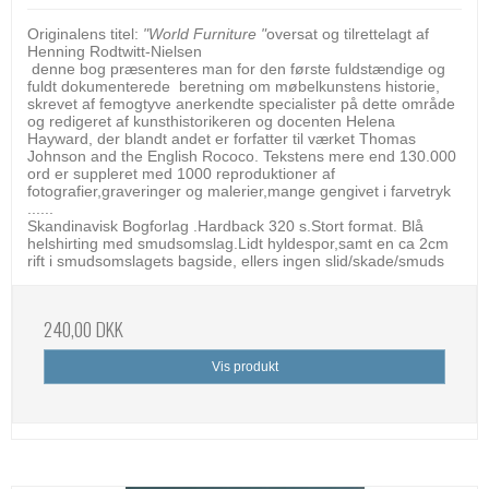
Originalens titel:
"World Furniture "
oversat og tilrettelagt af
Henning Rodtwitt-Nielsen
denne bog præsenteres man for den første fuldstændige og
fuldt dokumenterede beretning om møbelkunstens historie,
skrevet af femogtyve anerkendte specialister på dette område
og redigeret af kunsthistorikeren og docenten Helena
Hayward, der blandt andet er forfatter til værket Thomas
Johnson and the English Rococo. Tekstens mere end 130.000
ord er suppleret med 1000 reproduktioner af
fotografier,graveringer og malerier,mange gengivet i farvetryk
......
Skandinavisk Bogforlag .Hardback 320 s.Stort format. Blå
helshirting med smudsomslag.Lidt hyldespor,samt en ca 2cm
rift i smudsomslagets bagside, ellers ingen slid/skade/smuds
240,00 DKK
Vis produkt