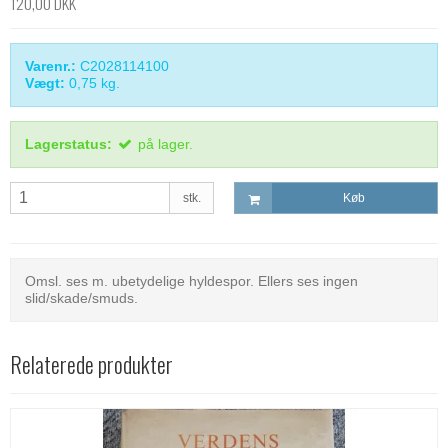
120,00 DKK
Varenr.:
C2028114100
Vægt:
0,75
kg.
Lagerstatus:
på lager.
stk.
Køb
Omsl. ses m. ubetydelige hyldespor. Ellers ses ingen
slid/skade/smuds.
Relaterede produkter