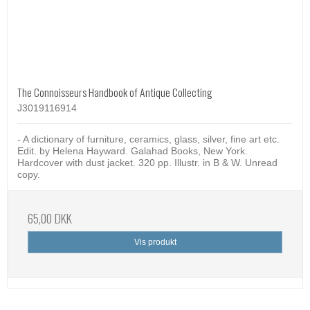
The Connoisseurs Handbook of Antique Collecting
J3019116914
- A dictionary of furniture, ceramics, glass, silver, fine art etc.
Edit. by Helena Hayward. Galahad Books, New York.
Hardcover with dust jacket. 320 pp. Illustr. in B & W. Unread
copy.
65,00 DKK
Vis produkt