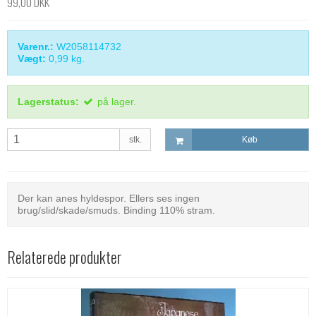
99,00 DKK
Varenr.:
W2058114732
Vægt:
0,99
kg.
Lagerstatus:
på lager.
stk.
Køb
Der kan anes hyldespor. Ellers ses ingen
brug/slid/skade/smuds. Binding 110% stram.
Relaterede produkter