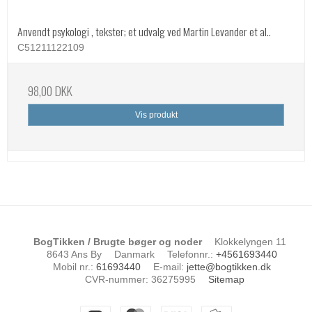
Anvendt psykologi , tekster; et udvalg ved Martin Levander et al..
C51211122109
98,00 DKK
Vis produkt
BogTikken / Brugte bøger og noder
Klokkelyngen 11
8643 Ans By
Danmark
Telefonnr.
:
+4561693440
Mobil nr.
:
61693440
E-mail
:
jette@bogtikken.dk
CVR-nummer
:
36275995
Sitemap