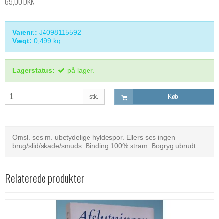
69,00 DKK
Varenr.:
J4098115592
Vægt:
0,499
kg.
Lagerstatus:
på lager.
stk.
Køb
Omsl. ses m. ubetydelige hyldespor. Ellers ses ingen
brug/slid/skade/smuds. Binding 100% stram. Bogryg ubrudt.
Relaterede produkter