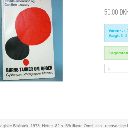
50,00 DK
Varenr.:
o
Vægt:
0,3
Lagerstat
iske Bibliotek. 1978. Heftet. 82 s. S/h illustr. Omsl. ses . ubetydelige