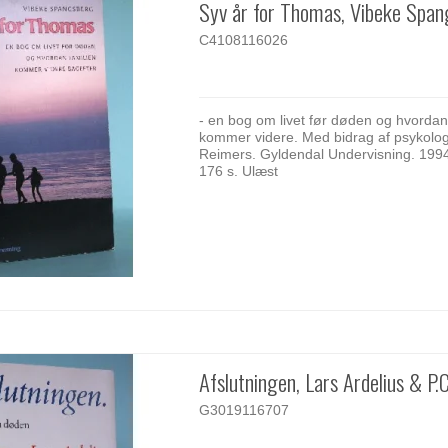
Syv år for Thomas, Vibeke Spa
C4108116026
- en bog om livet før døden og hvordan
kommer videre. Med bidrag af psykolo
Reimers. Gyldendal Undervisning. 1994
176 s. Ulæst
Afslutningen, Lars Ardelius & P.C
G3019116707