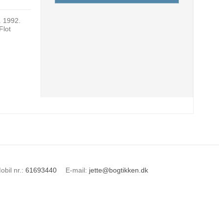
. 1992.
Flot
obil nr.
:
61693440
E-mail
:
jette@bogtikken.dk