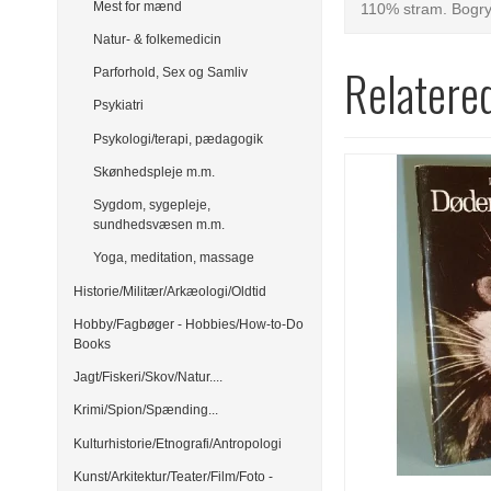
Mest for mænd
110% stram. Bogry
Natur- & folkemedicin
Relatere
Parforhold, Sex og Samliv
Psykiatri
Psykologi/terapi, pædagogik
Skønhedspleje m.m.
Sygdom, sygepleje,
sundhedsvæsen m.m.
Yoga, meditation, massage
Historie/Militær/Arkæologi/Oldtid
Hobby/Fagbøger - Hobbies/How-to-Do
Books
Jagt/Fiskeri/Skov/Natur....
Krimi/Spion/Spænding...
Kulturhistorie/Etnografi/Antropologi
Kunst/Arkitektur/Teater/Film/Foto -