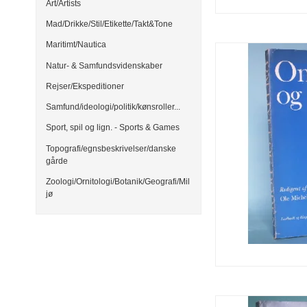
Art/Artists
Mad/Drikke/Stil/Etikette/Takt&Tone
Maritimt/Nautica
Natur- & Samfundsvidenskaber
Rejser/Ekspeditioner
Samfund/ideologi/politik/kønsroller...
Sport, spil og lign. - Sports & Games
Topografi/egnsbeskrivelser/danske
gårde
Zoologi/Ornitologi/Botanik/Geografi/Mil
jø