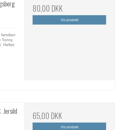
ngsberg
80,00 DKK
Vis produkt
 familien
g Tonny
. Heftet.
. Jersild
65,00 DKK
Vis produkt