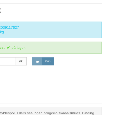
K
2039117627
kg.
us:
på lager.
stk.
Køb
 hyldespor. Ellers ses ingen brug/slid/skade/smuds. Binding