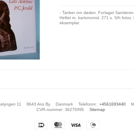
- Tanker om døden. Forlaget Samleren
Heftet m. kartonomsl. 271 s. S/h fotos. 
eksemplar.
kelyngen 11
8643 Ans By
Danmark
Telefonnr.
:
+4561693440
M
CVR-nummer
:
36275995
Sitemap