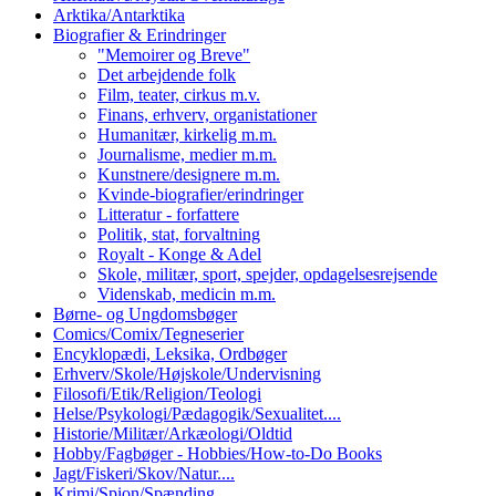
Arktika/Antarktika
Biografier & Erindringer
"Memoirer og Breve"
Det arbejdende folk
Film, teater, cirkus m.v.
Finans, erhverv, organistationer
Humanitær, kirkelig m.m.
Journalisme, medier m.m.
Kunstnere/designere m.m.
Kvinde-biografier/erindringer
Litteratur - forfattere
Politik, stat, forvaltning
Royalt - Konge & Adel
Skole, militær, sport, spejder, opdagelsesrejsende
Videnskab, medicin m.m.
Børne- og Ungdomsbøger
Comics/Comix/Tegneserier
Encyklopædi, Leksika, Ordbøger
Erhverv/Skole/Højskole/Undervisning
Filosofi/Etik/Religion/Teologi
Helse/Psykologi/Pædagogik/Sexualitet....
Historie/Militær/Arkæologi/Oldtid
Hobby/Fagbøger - Hobbies/How-to-Do Books
Jagt/Fiskeri/Skov/Natur....
Krimi/Spion/Spænding...