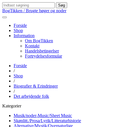
Søg
BogTikken / Brugte bøger og noder
Forside
Shop
Information
Om BogTikken
Kontakt
Handelsbetingelser
Fortrydelsesformular
Forside
/
Shop
/
Biografier & Erindringer
/
Det arbejdende folk
Kategorier
Musik/noder-Music/Sheet Music
Skønlitt./Prosa/Lyrik/Litteraturhistorie
Alternative/Mystik/Overnaturlige