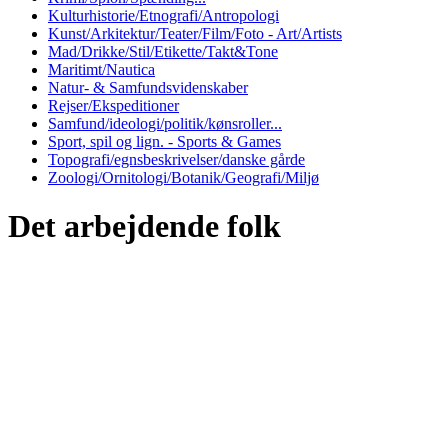
Kulturhistorie/Etnografi/Antropologi
Kunst/Arkitektur/Teater/Film/Foto - Art/Artists
Mad/Drikke/Stil/Etikette/Takt&Tone
Maritimt/Nautica
Natur- & Samfundsvidenskaber
Rejser/Ekspeditioner
Samfund/ideologi/politik/kønsroller...
Sport, spil og lign. - Sports & Games
Topografi/egnsbeskrivelser/danske gårde
Zoologi/Ornitologi/Botanik/Geografi/Miljø
Det arbejdende folk